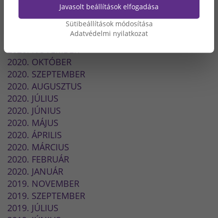
2021. MÁRCIUS
Javasolt beállítások elfogadása
2021. FEBRUÁR
Sütibeállítások módosítása
2021. JANUÁR
Adatvédelmi nyilatkozat
2020. DECEMBER
2020. NOVEMBER
2020. OKTÓBER
2020. SZEPTEMBER
2020. AUGUSZTUS
2020. JÚLIUS
2020. JÚNIUS
2020. MÁJUS
2020. ÁPRILIS
2020. MÁRCIUS
2020. FEBRUÁR
2020. JANUÁR
2019. NOVEMBER
2019. SZEPTEMBER
2019. JÚLIUS