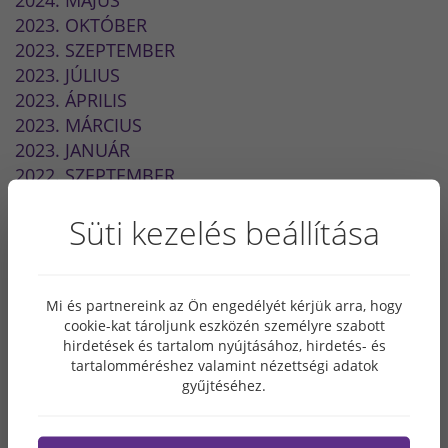
2023. OKTÓBER
2023. SZEPTEMBER
2023. JÚLIUS
2023. ÁPRILIS
2023. MÁRCIUS
2023. JANUÁR
2022. SZEPTEMBER
2022. JÚLIUS
Süti kezelés beállítása
2022. MÁJUS
2022. MÁRCIUS
2022. FEBRUÁR
2021. DECEMBER
Mi és partnereink az Ön engedélyét kérjük arra, hogy
2021. NOVEMBER
cookie-kat tároljunk eszközén személyre szabott
hirdetések és tartalom nyújtásához, hirdetés- és
2021. SZEPTEMBER
tartalomméréshez valamint nézettségi adatok
2021. JÚLIUS
gyűjtéséhez.
2021. JÚNIUS
2021. MÁJUS