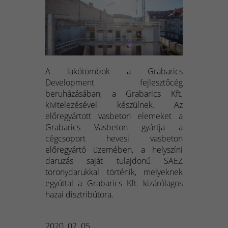
A lakótömbök a Grabarics
Development fejlesztőcég
beruházásában, a Grabarics Kft.
kivitelezésével készülnek. Az
előregyártott vasbeton elemeket a
Grabarics Vasbeton gyártja a
cégcsoport hevesi vasbeton
előregyártó üzemében, a helyszíni
daruzás saját tulajdonú SAEZ
toronydarukkal történik, melyeknek
egyúttal a Grabarics Kft. kizárólagos
hazai disztribútora.
2020. 02. 05