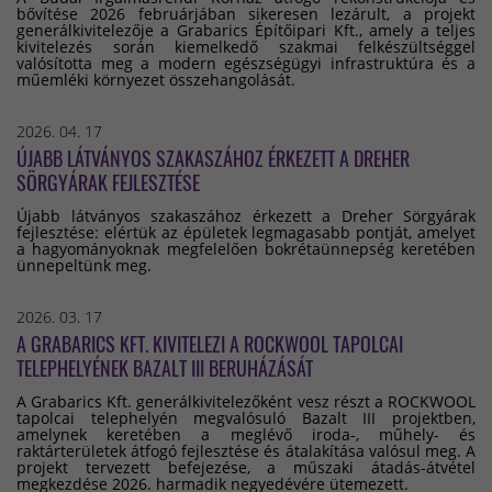
bővítése 2026 februárjában sikeresen lezárult, a projekt
generálkivitelezője a Grabarics Építőipari Kft., amely a teljes
kivitelezés során kiemelkedő szakmai felkészültséggel
valósította meg a modern egészségügyi infrastruktúra és a
műemléki környezet összehangolását.
2026. 04. 17
ÚJABB LÁTVÁNYOS SZAKASZÁHOZ ÉRKEZETT A DREHER
SÖRGYÁRAK FEJLESZTÉSE
Újabb látványos szakaszához érkezett a Dreher Sörgyárak
fejlesztése: elértük az épületek legmagasabb pontját, amelyet
a hagyományoknak megfelelően bokrétaünnepség keretében
ünnepeltünk meg.
2026. 03. 17
A GRABARICS KFT. KIVITELEZI A ROCKWOOL TAPOLCAI
TELEPHELYÉNEK BAZALT III BERUHÁZÁSÁT
A Grabarics Kft. generálkivitelezőként vesz részt a ROCKWOOL
tapolcai telephelyén megvalósuló Bazalt III projektben,
amelynek keretében a meglévő iroda-, műhely- és
raktárterületek átfogó fejlesztése és átalakítása valósul meg. A
projekt tervezett befejezése, a műszaki átadás-átvétel
megkezdése 2026. harmadik negyedévére ütemezett.