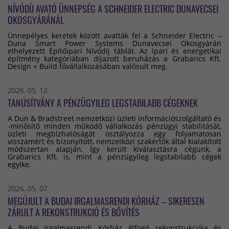
NÍVÓDÍJ AVATÓ ÜNNEPSÉG A SCHNEIDER ELECTRIC DUNAVECSEI
OKOSGYÁRÁNÁL
Ünnepélyes keretek között avatták fel a Schneider Electric –
Duna Smart Power Systems Dunavecsei Okosgyárán
elhelyezett Építőipari Nívódíj táblát. Az ipari és energetikai
építmény kategóriában díjazott beruházás a Grabarics Kft.
Design + Build fővállalkozásában valósult meg.
2026. 05. 12
TANÚSÍTVÁNY A PÉNZÜGYILEG LEGSTABILABB CÉGEKNEK
A Dun & Bradstreet nemzetközi üzleti információszolgáltató és
-minősítő minden működő vállalkozás pénzügyi stabilitását,
üzleti megbízhatóságát osztályozza egy folyamatosan
visszamért és bizonyított, nemzetközi szakértők által kialakított
módszertan alapján. Így került kiválasztásra cégünk, a
Grabarics Kft. is, mint a pénzügyileg legstabilabb cégek
egyike.
2026. 05. 07
MEGÚJULT A BUDAI IRGALMASRENDI KÓRHÁZ – SIKERESEN
ZÁRULT A REKONSTRUKCIÓ ÉS BŐVÍTÉS
A Budai Irgalmasrendi Kórház átfogó rekonstrukciója és