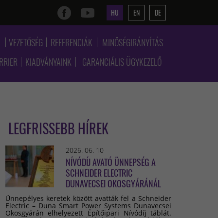
HU
EN
DE
K
VEZETŐSÉG
REFERENCIÁK
MINŐSÉGIRÁNYÍTÁS
RRIER
KIADVÁNYAINK
GARANCIÁLIS ÜGYKEZELŐ
LEGFRISSEBB HÍREK
2026. 06. 10
NÍVÓDÍJ AVATÓ ÜNNEPSÉG A
SCHNEIDER ELECTRIC
DUNAVECSEI OKOSGYÁRÁNÁL
Ünnepélyes keretek között avatták fel a Schneider
Electric – Duna Smart Power Systems Dunavecsei
Okosgyárán elhelyezett Építőipari Nívódíj táblát.