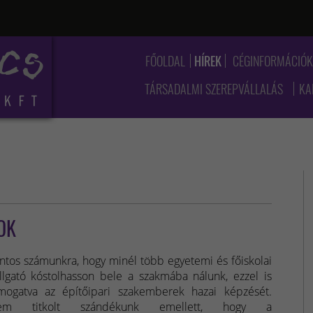
FŐOLDAL
HÍREK
CÉGINFORMÁCIÓ
TÁRSADALMI SZEREPVÁLLALÁS
KA
OK
ntos számunkra, hogy minél több egyetemi és főiskolai
llgató kóstolhasson bele a szakmába nálunk, ezzel is
mogatva az építőipari szakemberek hazai képzését.
em titkolt szándékunk emellett, hogy a