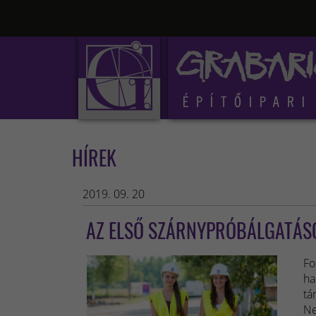
HÍREK
2019. 09. 20
AZ ELSŐ SZÁRNYPRÓBÁLGATÁS
Fo
ha
tá
N