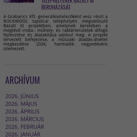
TELEPHELYÉNEK BAZALT III
BERUHÁZÁSÁT
A Grabarics Kft. generálkivitelezőként vesz részt a
ROCKWOOL tapolcai telephelyén megvalósuló
Bazalt III projektben, amelynek keretében a
meglévő iroda-, műhely- és raktárterületek átfogó
fejlesztése és átalakítása valósul meg. A projekt
tervezett befejezése, a műszaki átadás-átvétel
megkezdése 2026. harmadik negyedévére
ütemezett.
ARCHÍVUM
2026. JÚNIUS
2026. MÁJUS
2026. ÁPRILIS
2026. MÁRCIUS
2026. FEBRUÁR
2026. JANUÁR