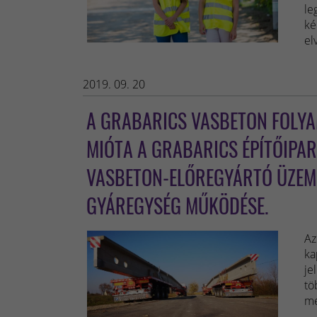
le
ké
el
2019. 09. 20
A GRABARICS VASBETON FOLYAM
MIÓTA A GRABARICS ÉPÍTŐIPARI
VASBETON-ELŐREGYÁRTÓ ÜZEME
GYÁREGYSÉG MŰKÖDÉSE.
Az
ka
je
tö
me