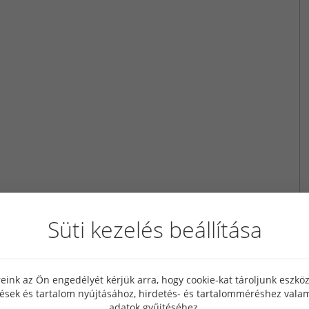
Süti kezelés beállítása
eink az Ön engedélyét kérjük arra, hogy cookie-kat tároljunk eszk
tések és tartalom nyújtásához, hirdetés- és tartalomméréshez valam
adatok gyűjtéséhez.