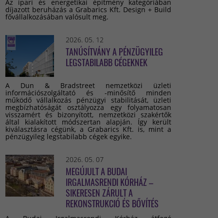
Az ipari és energetikai építmény kategóriában
díjazott beruházás a Grabarics Kft. Design + Build
fővállalkozásában valósult meg.
2026. 05. 12
TANÚSÍTVÁNY A PÉNZÜGYILEG
LEGSTABILABB CÉGEKNEK
A Dun & Bradstreet nemzetközi üzleti
információszolgáltató és -minősítő minden
működő vállalkozás pénzügyi stabilitását, üzleti
megbízhatóságát osztályozza egy folyamatosan
visszamért és bizonyított, nemzetközi szakértők
által kialakított módszertan alapján. Így került
kiválasztásra cégünk, a Grabarics Kft. is, mint a
pénzügyileg legstabilabb cégek egyike.
2026. 05. 07
MEGÚJULT A BUDAI
IRGALMASRENDI KÓRHÁZ –
SIKERESEN ZÁRULT A
REKONSTRUKCIÓ ÉS BŐVÍTÉS