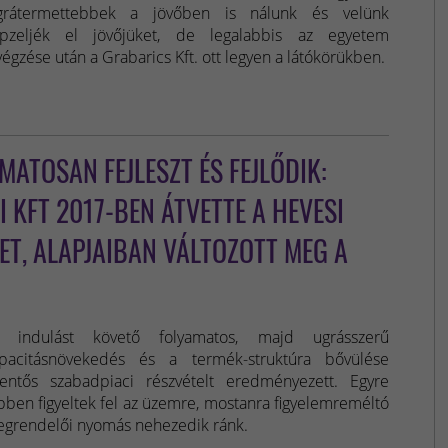
grátermettebbek a jövőben is nálunk és velünk
pzeljék el jövőjüket, de legalabbis az egyetem
végzése után a Grabarics Kft. ott legyen a látókörükben.
ATOSAN FEJLESZT ÉS FEJLŐDIK:
 KFT 2017-BEN ÁTVETTE A HEVESI
T, ALAPJAIBAN VÁLTOZOTT MEG A
 indulást követő folyamatos, majd ugrásszerű
pacitásnövekedés és a termék-struktúra bővülése
lentős szabadpiaci részvételt eredményezett. Egyre
bben figyeltek fel az üzemre, mostanra figyelemreméltó
grendelői nyomás nehezedik ránk.