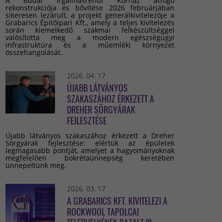
A Budai Irgalmasrendi Kórház átfogó
rekonstrukciója és bővítése 2026 februárjában
sikeresen lezárult, a projekt generálkivitelezője a
Grabarics Építőipari Kft., amely a teljes kivitelezés
során kiemelkedő szakmai felkészültséggel
valósította meg a modern egészségügyi
infrastruktúra és a műemléki környezet
összehangolását.
2026. 04. 17
ÚJABB LÁTVÁNYOS
SZAKASZÁHOZ ÉRKEZETT A
DREHER SÖRGYÁRAK
FEJLESZTÉSE
Újabb látványos szakaszához érkezett a Dreher
Sörgyárak fejlesztése: elértük az épületek
legmagasabb pontját, amelyet a hagyományoknak
megfelelően bokrétaünnepség keretében
ünnepeltünk meg.
2026. 03. 17
A GRABARICS KFT. KIVITELEZI A
ROCKWOOL TAPOLCAI