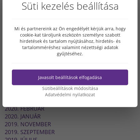
Süti kezelés beállítása
2021. MÁRCIUS
2021. FEBRUÁR
2021. JANUÁR
Mi és partnereink az Ön engedélyét kérjük arra, hogy
2020. DECEMBER
cookie-kat tároljunk eszközén személyre szabott
2020. NOVEMBER
hirdetések és tartalom nyújtásához, hirdetés- és
2020. OKTÓBER
tartalomméréshez valamint nézettségi adatok
2020. SZEPTEMBER
gyűjtéséhez.
2020. AUGUSZTUS
2020. JÚLIUS
2020. JÚNIUS
Javasolt beállítások elfogadása
2020. MÁJUS
Sütibeállítások módosítása
2020. ÁPRILIS
Adatvédelmi nyilatkozat
2020. MÁRCIUS
2020. FEBRUÁR
2020. JANUÁR
2019. NOVEMBER
2019. SZEPTEMBER
2019. JÚLIUS