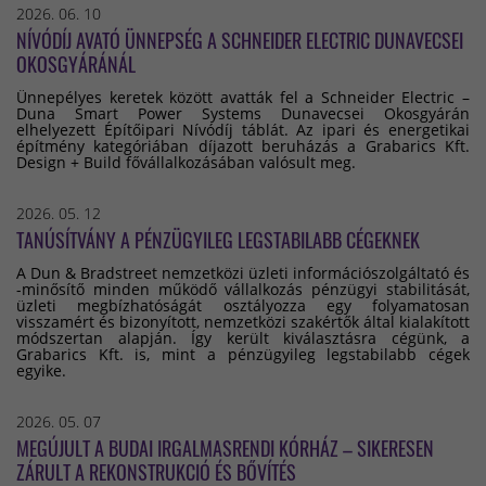
2026. 06. 10
NÍVÓDÍJ AVATÓ ÜNNEPSÉG A SCHNEIDER ELECTRIC DUNAVECSEI
OKOSGYÁRÁNÁL
Ünnepélyes keretek között avatták fel a Schneider Electric –
Duna Smart Power Systems Dunavecsei Okosgyárán
elhelyezett Építőipari Nívódíj táblát. Az ipari és energetikai
építmény kategóriában díjazott beruházás a Grabarics Kft.
Design + Build fővállalkozásában valósult meg.
2026. 05. 12
TANÚSÍTVÁNY A PÉNZÜGYILEG LEGSTABILABB CÉGEKNEK
A Dun & Bradstreet nemzetközi üzleti információszolgáltató és
-minősítő minden működő vállalkozás pénzügyi stabilitását,
üzleti megbízhatóságát osztályozza egy folyamatosan
visszamért és bizonyított, nemzetközi szakértők által kialakított
módszertan alapján. Így került kiválasztásra cégünk, a
Grabarics Kft. is, mint a pénzügyileg legstabilabb cégek
egyike.
2026. 05. 07
MEGÚJULT A BUDAI IRGALMASRENDI KÓRHÁZ – SIKERESEN
ZÁRULT A REKONSTRUKCIÓ ÉS BŐVÍTÉS