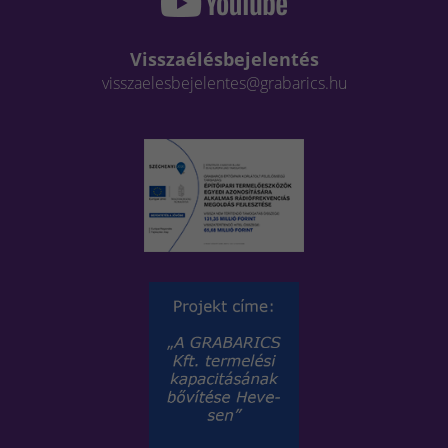
Visszaélésbejelentés
visszaelesbejelentes@grabarics.hu