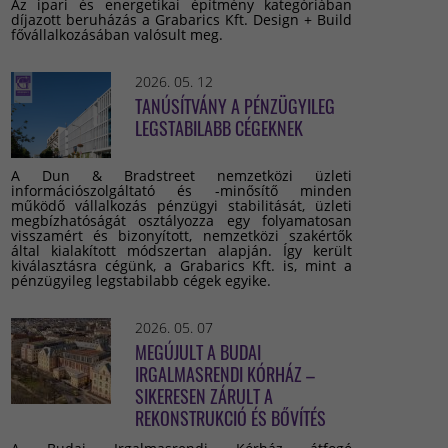
Az ipari és energetikai építmény kategóriában
díjazott beruházás a Grabarics Kft. Design + Build
fővállalkozásában valósult meg.
2026. 05. 12
TANÚSÍTVÁNY A PÉNZÜGYILEG
LEGSTABILABB CÉGEKNEK
A Dun & Bradstreet nemzetközi üzleti
információszolgáltató és -minősítő minden
működő vállalkozás pénzügyi stabilitását, üzleti
megbízhatóságát osztályozza egy folyamatosan
visszamért és bizonyított, nemzetközi szakértők
által kialakított módszertan alapján. Így került
kiválasztásra cégünk, a Grabarics Kft. is, mint a
pénzügyileg legstabilabb cégek egyike.
2026. 05. 07
MEGÚJULT A BUDAI
IRGALMASRENDI KÓRHÁZ –
SIKERESEN ZÁRULT A
REKONSTRUKCIÓ ÉS BŐVÍTÉS