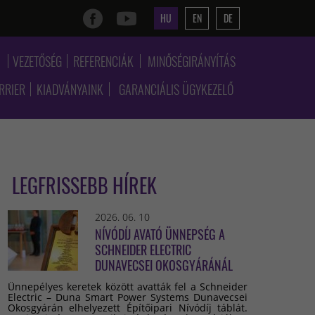
HU
EN
DE
K
VEZETŐSÉG
REFERENCIÁK
MINŐSÉGIRÁNYÍTÁS
RRIER
KIADVÁNYAINK
GARANCIÁLIS ÜGYKEZELŐ
LEGFRISSEBB HÍREK
2026. 06. 10
NÍVÓDÍJ AVATÓ ÜNNEPSÉG A
SCHNEIDER ELECTRIC
DUNAVECSEI OKOSGYÁRÁNÁL
Ünnepélyes keretek között avatták fel a Schneider
Electric – Duna Smart Power Systems Dunavecsei
Okosgyárán elhelyezett Építőipari Nívódíj táblát.