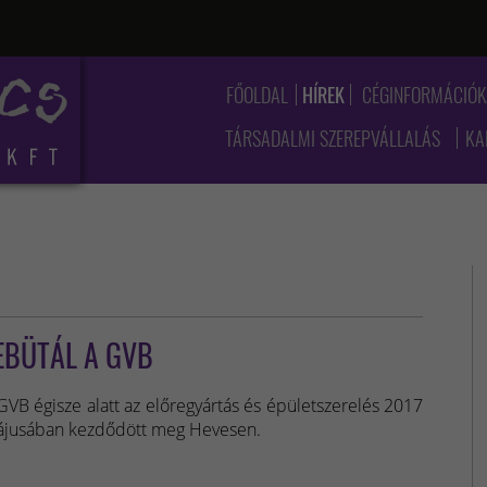
FŐOLDAL
HÍREK
CÉGINFORMÁCIÓ
TÁRSADALMI SZEREPVÁLLALÁS
KA
EBÜTÁL A GVB
GVB égisze alatt az előregyártás és épületszerelés 2017
jusában kezdődött meg Hevesen.