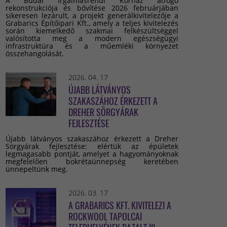
A Budai Irgalmasrendi Kórház átfogó
rekonstrukciója és bővítése 2026 februárjában
sikeresen lezárult, a projekt generálkivitelezője a
Grabarics Építőipari Kft., amely a teljes kivitelezés
során kiemelkedő szakmai felkészültséggel
valósította meg a modern egészségügyi
infrastruktúra és a műemléki környezet
összehangolását.
2026. 04. 17
ÚJABB LÁTVÁNYOS
SZAKASZÁHOZ ÉRKEZETT A
DREHER SÖRGYÁRAK
FEJLESZTÉSE
Újabb látványos szakaszához érkezett a Dreher
Sörgyárak fejlesztése: elértük az épületek
legmagasabb pontját, amelyet a hagyományoknak
megfelelően bokrétaünnepség keretében
ünnepeltünk meg.
2026. 03. 17
A GRABARICS KFT. KIVITELEZI A
ROCKWOOL TAPOLCAI