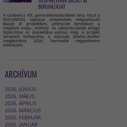
TELEPHELYÉNEK BAZALT III
BERUHÁZÁSÁT
A Grabarics Kft. generálkivitelezőként vesz részt a
ROCKWOOL tapolcai telephelyén megvalósuló
Bazalt III projektben, amelynek keretében a
meglévő iroda-, műhely- és raktárterületek átfogó
fejlesztése és átalakítása valósul meg. A projekt
tervezett befejezése, a műszaki átadás-átvétel
megkezdése 2026. harmadik negyedévére
ütemezett.
ARCHÍVUM
2026. JÚNIUS
2026. MÁJUS
2026. ÁPRILIS
2026. MÁRCIUS
2026. FEBRUÁR
2026. JANUÁR