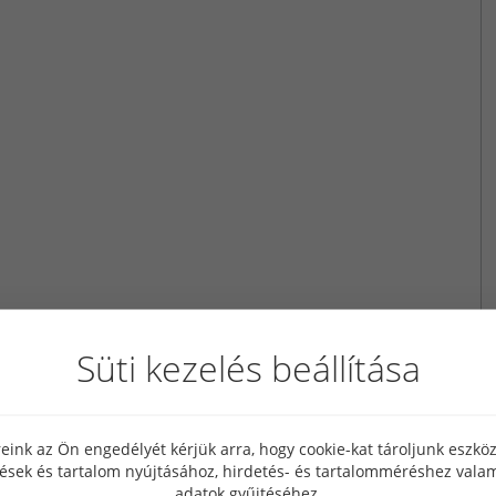
Süti kezelés beállítása
eink az Ön engedélyét kérjük arra, hogy cookie-kat tároljunk eszk
tések és tartalom nyújtásához, hirdetés- és tartalomméréshez valam
adatok gyűjtéséhez.