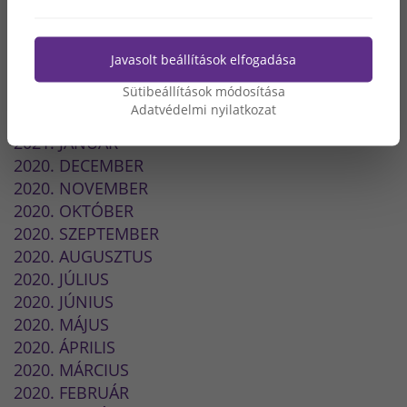
2021. SZEPTEMBER
2021. JÚLIUS
2021. JÚNIUS
Javasolt beállítások elfogadása
2021. MÁJUS
Sütibeállítások módosítása
2021. MÁRCIUS
Adatvédelmi nyilatkozat
2021. FEBRUÁR
2021. JANUÁR
2020. DECEMBER
2020. NOVEMBER
2020. OKTÓBER
2020. SZEPTEMBER
2020. AUGUSZTUS
2020. JÚLIUS
2020. JÚNIUS
2020. MÁJUS
2020. ÁPRILIS
2020. MÁRCIUS
2020. FEBRUÁR