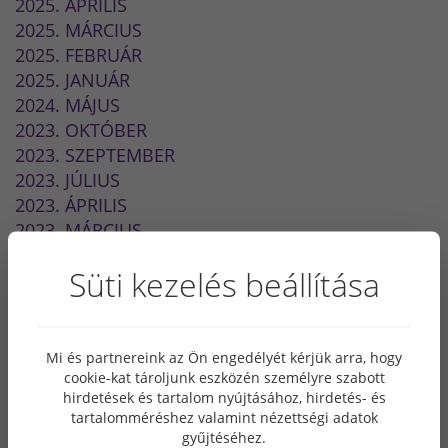
2025. ÁPRILIS
2025. MÁRCIUS
2025. FEBRUÁR
2025. JANUÁR
2024. MÁJUS
2023. OKTÓBER
2023. SZEPTEMBER
2023. JÚLIUS
2023. ÁPRILIS
2023. MÁRCIUS
2023. JANUÁR
Süti kezelés beállítása
2022. SZEPTEMBER
2022. JÚLIUS
2022. MÁJUS
2022. MÁRCIUS
Mi és partnereink az Ön engedélyét kérjük arra, hogy
cookie-kat tároljunk eszközén személyre szabott
2022. FEBRUÁR
hirdetések és tartalom nyújtásához, hirdetés- és
2021. DECEMBER
tartalomméréshez valamint nézettségi adatok
2021. NOVEMBER
gyűjtéséhez.