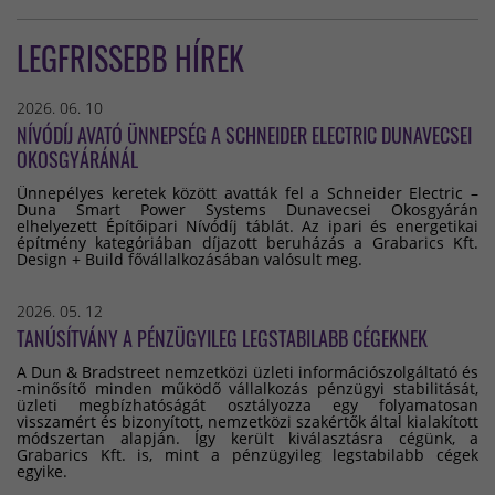
LEGFRISSEBB HÍREK
2026. 06. 10
NÍVÓDÍJ AVATÓ ÜNNEPSÉG A SCHNEIDER ELECTRIC DUNAVECSEI
OKOSGYÁRÁNÁL
Ünnepélyes keretek között avatták fel a Schneider Electric –
Duna Smart Power Systems Dunavecsei Okosgyárán
elhelyezett Építőipari Nívódíj táblát. Az ipari és energetikai
építmény kategóriában díjazott beruházás a Grabarics Kft.
Design + Build fővállalkozásában valósult meg.
2026. 05. 12
TANÚSÍTVÁNY A PÉNZÜGYILEG LEGSTABILABB CÉGEKNEK
A Dun & Bradstreet nemzetközi üzleti információszolgáltató és
-minősítő minden működő vállalkozás pénzügyi stabilitását,
üzleti megbízhatóságát osztályozza egy folyamatosan
visszamért és bizonyított, nemzetközi szakértők által kialakított
módszertan alapján. Így került kiválasztásra cégünk, a
Grabarics Kft. is, mint a pénzügyileg legstabilabb cégek
egyike.