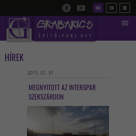
HU
EN
DE
Toggle
navigat
HÍREK
2015. 01. 31
MEGNYITOTT AZ INTERSPAR
SZEKSZÁRDON