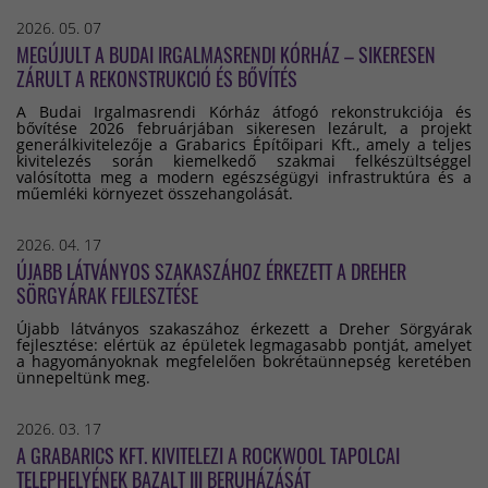
2026. 05. 07
MEGÚJULT A BUDAI IRGALMASRENDI KÓRHÁZ – SIKERESEN
ZÁRULT A REKONSTRUKCIÓ ÉS BŐVÍTÉS
A Budai Irgalmasrendi Kórház átfogó rekonstrukciója és
bővítése 2026 februárjában sikeresen lezárult, a projekt
generálkivitelezője a Grabarics Építőipari Kft., amely a teljes
kivitelezés során kiemelkedő szakmai felkészültséggel
valósította meg a modern egészségügyi infrastruktúra és a
műemléki környezet összehangolását.
2026. 04. 17
ÚJABB LÁTVÁNYOS SZAKASZÁHOZ ÉRKEZETT A DREHER
SÖRGYÁRAK FEJLESZTÉSE
Újabb látványos szakaszához érkezett a Dreher Sörgyárak
fejlesztése: elértük az épületek legmagasabb pontját, amelyet
a hagyományoknak megfelelően bokrétaünnepség keretében
ünnepeltünk meg.
2026. 03. 17
A GRABARICS KFT. KIVITELEZI A ROCKWOOL TAPOLCAI
TELEPHELYÉNEK BAZALT III BERUHÁZÁSÁT