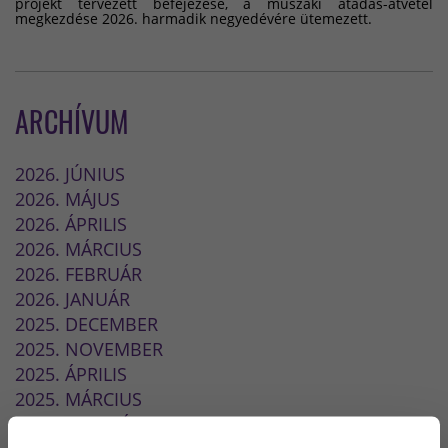
projekt tervezett befejezése, a műszaki átadás-átvétel
megkezdése 2026. harmadik negyedévére ütemezett.
ARCHÍVUM
2026. JÚNIUS
2026. MÁJUS
2026. ÁPRILIS
2026. MÁRCIUS
2026. FEBRUÁR
2026. JANUÁR
2025. DECEMBER
2025. NOVEMBER
2025. ÁPRILIS
2025. MÁRCIUS
2025. FEBRUÁR