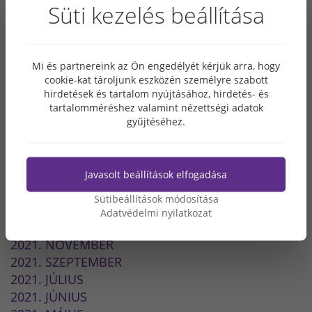
2025. JANUÁR
Süti kezelés beállítása
2024. MÁJUS
2023. OKTÓBER
2023. SZEPTEMBER
Mi és partnereink az Ön engedélyét kérjük arra, hogy
2023. JÚLIUS
cookie-kat tároljunk eszközén személyre szabott
2023. ÁPRILIS
hirdetések és tartalom nyújtásához, hirdetés- és
2023. MÁRCIUS
tartalomméréshez valamint nézettségi adatok
gyűjtéséhez.
2023. JANUÁR
2022. SZEPTEMBER
2022. JÚLIUS
2022. MÁJUS
Javasolt beállítások elfogadása
2022. MÁRCIUS
Sütibeállítások módosítása
2022. FEBRUÁR
Adatvédelmi nyilatkozat
2021. DECEMBER
2021. NOVEMBER
2021. SZEPTEMBER
2021. JÚLIUS
2021. JÚNIUS