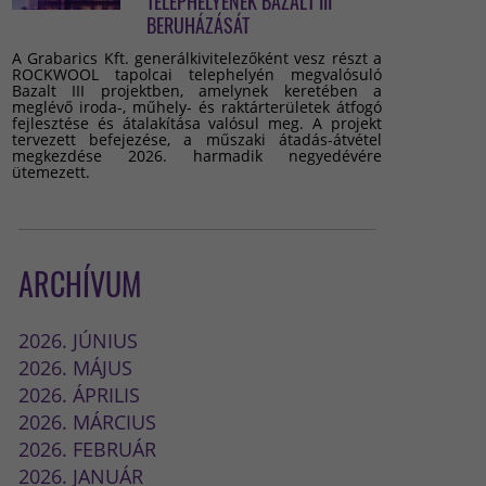
TELEPHELYÉNEK BAZALT III
BERUHÁZÁSÁT
A Grabarics Kft. generálkivitelezőként vesz részt a
ROCKWOOL tapolcai telephelyén megvalósuló
Bazalt III projektben, amelynek keretében a
meglévő iroda-, műhely- és raktárterületek átfogó
fejlesztése és átalakítása valósul meg. A projekt
tervezett befejezése, a műszaki átadás-átvétel
megkezdése 2026. harmadik negyedévére
ütemezett.
ARCHÍVUM
2026. JÚNIUS
2026. MÁJUS
2026. ÁPRILIS
2026. MÁRCIUS
2026. FEBRUÁR
2026. JANUÁR