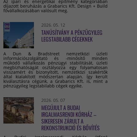
Az ipari és energetikai építmény kategóriában
díjazott beruházás a Grabarics Kft. Design + Build
fővállalkozásában valósult meg.
2026. 05. 12
TANÚSÍTVÁNY A PÉNZÜGYILEG
LEGSTABILABB CÉGEKNEK
A Dun & Bradstreet nemzetközi üzleti
információszolgáltató és -minősítő minden
működő vállalkozás pénzügyi stabilitását, üzleti
megbízhatóságát osztályozza egy folyamatosan
visszamért és bizonyított, nemzetközi szakértők
által kialakított módszertan alapján. Így került
kiválasztásra cégünk, a Grabarics Kft. is, mint a
pénzügyileg legstabilabb cégek egyike.
2026. 05. 07
MEGÚJULT A BUDAI
IRGALMASRENDI KÓRHÁZ –
SIKERESEN ZÁRULT A
REKONSTRUKCIÓ ÉS BŐVÍTÉS