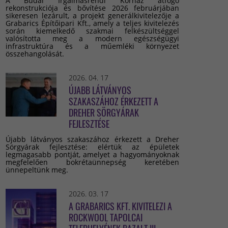
A Budai Irgalmasrendi Kórház átfogó
rekonstrukciója és bővítése 2026 februárjában
sikeresen lezárult, a projekt generálkivitelezője a
Grabarics Építőipari Kft., amely a teljes kivitelezés
során kiemelkedő szakmai felkészültséggel
valósította meg a modern egészségügyi
infrastruktúra és a műemléki környezet
összehangolását.
2026. 04. 17
ÚJABB LÁTVÁNYOS
SZAKASZÁHOZ ÉRKEZETT A
DREHER SÖRGYÁRAK
FEJLESZTÉSE
Újabb látványos szakaszához érkezett a Dreher
Sörgyárak fejlesztése: elértük az épületek
legmagasabb pontját, amelyet a hagyományoknak
megfelelően bokrétaünnepség keretében
ünnepeltünk meg.
2026. 03. 17
A GRABARICS KFT. KIVITELEZI A
ROCKWOOL TAPOLCAI