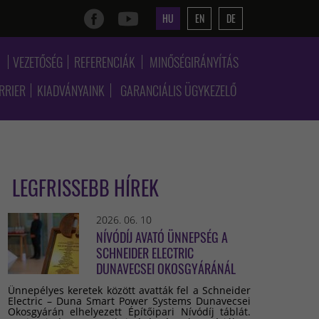
HU
EN
DE
K
VEZETŐSÉG
REFERENCIÁK
MINŐSÉGIRÁNYÍTÁS
RRIER
KIADVÁNYAINK
GARANCIÁLIS ÜGYKEZELŐ
LEGFRISSEBB HÍREK
2026. 06. 10
NÍVÓDÍJ AVATÓ ÜNNEPSÉG A
SCHNEIDER ELECTRIC
DUNAVECSEI OKOSGYÁRÁNÁL
Ünnepélyes keretek között avatták fel a Schneider
Electric – Duna Smart Power Systems Dunavecsei
Okosgyárán elhelyezett Építőipari Nívódíj táblát.