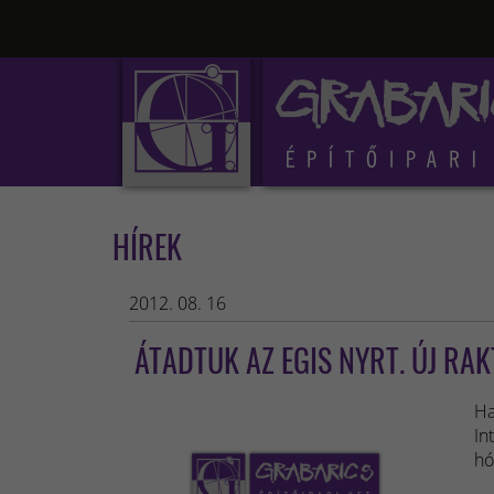
HÍREK
2012. 08. 16
ÁTADTUK AZ EGIS NYRT. ÚJ RA
Ha
In
hó