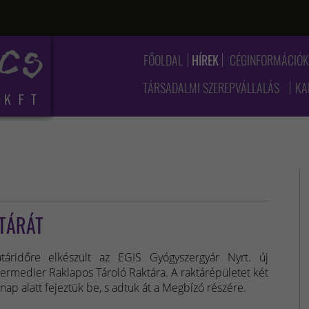
FŐOLDAL
HÍREK
CÉGINFORMÁCIÓ
TÁRSADALMI SZEREPVÁLLALÁS
KA
KTÁRÁT
táridőre elkészült az EGIS Gyógyszergyár Nyrt. új
termedier Raklapos Tároló Raktára. A raktárépületet két
nap alatt fejeztük be, s adtuk át a Megbízó részére.