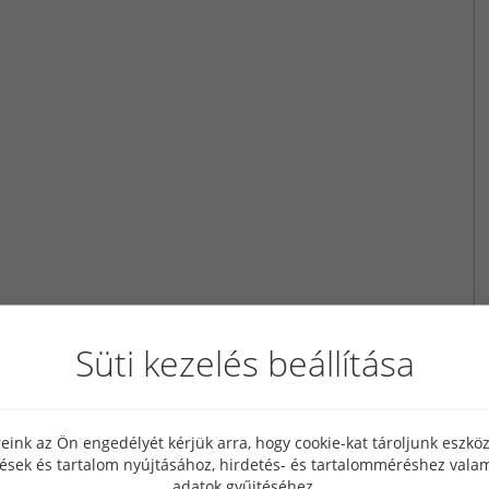
Süti kezelés beállítása
eink az Ön engedélyét kérjük arra, hogy cookie-kat tároljunk eszk
tések és tartalom nyújtásához, hirdetés- és tartalomméréshez valam
adatok gyűjtéséhez.