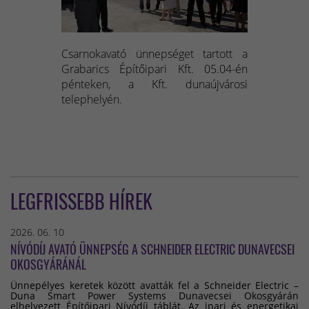
Csarnokavató ünnepséget tartott a
Grabarics Építőipari Kft. 05.04-én
pénteken, a Kft. dunaújvárosi
telephelyén.
LEGFRISSEBB HÍREK
2026. 06. 10
NÍVÓDÍJ AVATÓ ÜNNEPSÉG A SCHNEIDER ELECTRIC DUNAVECSEI
OKOSGYÁRÁNÁL
Ünnepélyes keretek között avatták fel a Schneider Electric –
Duna Smart Power Systems Dunavecsei Okosgyárán
elhelyezett Építőipari Nívódíj táblát. Az ipari és energetikai