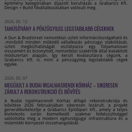
építmény kategóriában díjazott beruházás a Grabarics Kft.
Design + Build fővállalkozásában valósult meg.
2026. 05. 12
TANÚSÍTVÁNY A PÉNZÜGYILEG LEGSTABILABB CÉGEKNEK
A Dun & Bradstreet nemzetközi üzleti információszolgáltató és
-minősítő minden működő vállalkozás pénzügyi stabilitását,
üzleti megbízhatóságát osztályozza egy folyamatosan
visszamért és bizonyított, nemzetközi szakértők által kialakított
módszertan alapján. Így került kiválasztásra cégünk, a
Grabarics Kft. is, mint a pénzügyileg legstabilabb cégek
egyike.
2026. 05. 07
MEGÚJULT A BUDAI IRGALMASRENDI KÓRHÁZ – SIKERESEN
ZÁRULT A REKONSTRUKCIÓ ÉS BŐVÍTÉS
A Budai Irgalmasrendi Kórház átfogó rekonstrukciója és
bővítése 2026 februárjában sikeresen lezárult, a projekt
generálkivitelezője a Grabarics Építőipari Kft., amely a teljes
kivitelezés során kiemelkedő szakmai felkészültséggel
valósította meg a modern egészségügyi infrastruktúra és a
műemléki környezet összehangolását.