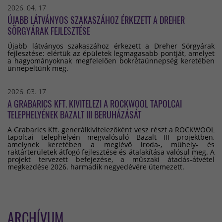
2026. 04. 17
ÚJABB LÁTVÁNYOS SZAKASZÁHOZ ÉRKEZETT A DREHER
SÖRGYÁRAK FEJLESZTÉSE
Újabb látványos szakaszához érkezett a Dreher Sörgyárak
fejlesztése: elértük az épületek legmagasabb pontját, amelyet
a hagyományoknak megfelelően bokrétaünnepség keretében
ünnepeltünk meg.
2026. 03. 17
A GRABARICS KFT. KIVITELEZI A ROCKWOOL TAPOLCAI
TELEPHELYÉNEK BAZALT III BERUHÁZÁSÁT
A Grabarics Kft. generálkivitelezőként vesz részt a ROCKWOOL
tapolcai telephelyén megvalósuló Bazalt III projektben,
amelynek keretében a meglévő iroda-, műhely- és
raktárterületek átfogó fejlesztése és átalakítása valósul meg. A
projekt tervezett befejezése, a műszaki átadás-átvétel
megkezdése 2026. harmadik negyedévére ütemezett.
ARCHÍVUM