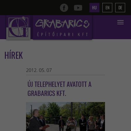
HU
EN
DE
Toggle
navigat
HÍREK
2012. 05. 07
ÚJ TELEPHELYET AVATOTT A
GRABARICS KFT.