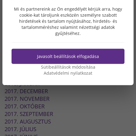
2018. DECEMBER
Mi és partnereink az Ön engedélyét kérjük arra, hogy
2018. OKTÓBER
cookie-kat tároljunk eszközén személyre szabott
hirdetések és tartalom nyújtásához, hirdetés- és
2018. SZEPTEMBER
tartalomméréshez valamint nézettségi adatok
2018. AUGUSZTUS
gyűjtéséhez.
2018. JÚLIUS
2018. JÚNIUS
2018. MÁJUS
Javasolt beállítások elfogadása
2018. ÁPRILIS
Sütibeállítások módosítása
2018. MÁRCIUS
Adatvédelmi nyilatkozat
2018. FEBRUÁR
2018. JANUÁR
2017. DECEMBER
2017. NOVEMBER
2017. OKTÓBER
2017. SZEPTEMBER
2017. AUGUSZTUS
2017. JÚLIUS