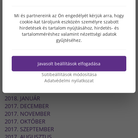
2019. FEBRUÁR
2019. JANUÁR
Mi és partnereink az Ön engedélyét kérjük arra, hogy
2018. DECEMBER
cookie-kat tároljunk eszközén személyre szabott
hirdetések és tartalom nyújtásához, hirdetés- és
2018. OKTÓBER
tartalomméréshez valamint nézettségi adatok
2018. SZEPTEMBER
gyűjtéséhez.
2018. AUGUSZTUS
2018. JÚLIUS
2018. JÚNIUS
Javasolt beállítások elfogadása
2018. MÁJUS
Sütibeállítások módosítása
2018. ÁPRILIS
Adatvédelmi nyilatkozat
2018. MÁRCIUS
2018. FEBRUÁR
2018. JANUÁR
2017. DECEMBER
2017. NOVEMBER
2017. OKTÓBER
2017. SZEPTEMBER
2017. AUGUSZTUS