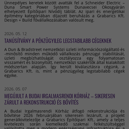
Ünnepélyes keretek között avatták fel a Schneider Electric –
Duna Smart Power Systems Dunavecsei Okosgyárán
elhelyezett Építőipari Nívódíj táblát. Az ipari és energetikai
építmény kategóriában díjazott beruházás a Grabarics Kft.
Design + Build fővállalkozásában valósult meg.
2026. 05. 12
TANÚSÍTVÁNY A PÉNZÜGYILEG LEGSTABILABB CÉGEKNEK
A Dun & Bradstreet nemzetközi üzleti információszolgáltató és
-minősítő minden működő vállalkozás pénzügyi stabilitását,
üzleti megbízhatóságát osztályozza egy folyamatosan
visszamért és bizonyított, nemzetközi szakértők által kialakított
módszertan alapján. Így került kiválasztásra cégünk, a
Grabarics Kft. is, mint a pénzügyileg legstabilabb cégek
egyike.
2026. 05. 07
MEGÚJULT A BUDAI IRGALMASRENDI KÓRHÁZ – SIKERESEN
ZÁRULT A REKONSTRUKCIÓ ÉS BŐVÍTÉS
A Budai Irgalmasrendi Kórház átfogó rekonstrukciója és
bővítése 2026 februárjában sikeresen lezárult, a projekt
generálkivitelezője a Grabarics Építőipari Kft., amely a teljes
kivitelezés során kiemelkedő szakmai felkészültséggel
valósította meg a modern egészségügyi infrastruktúra és a