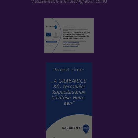
visszaelesbejelentes@grabarics.hu