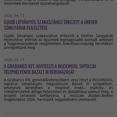
műemléki környezet összehangolását.
2026. 04. 17
ÚJABB LÁTVÁNYOS SZAKASZÁHOZ ÉRKEZETT A DREHER
SÖRGYÁRAK FEJLESZTÉSE
Újabb látványos szakaszához érkezett a Dreher Sörgyárak
fejlesztése: elértük az épületek legmagasabb pontját, amelyet
a hagyományoknak megfelelően bokrétaünnepség keretében
ünnepeltünk meg.
2026. 03. 17
A GRABARICS KFT. KIVITELEZI A ROCKWOOL TAPOLCAI
TELEPHELYÉNEK BAZALT III BERUHÁZÁSÁT
A Grabarics Kft. generálkivitelezőként vesz részt a ROCKWOOL
tapolcai telephelyén megvalósuló Bazalt III projektben,
amelynek keretében a meglévő iroda-, műhely- és
raktárterületek átfogó fejlesztése és átalakítása valósul meg. A
projekt tervezett befejezése, a műszaki átadás-átvétel
megkezdése 2026. harmadik negyedévére ütemezett.