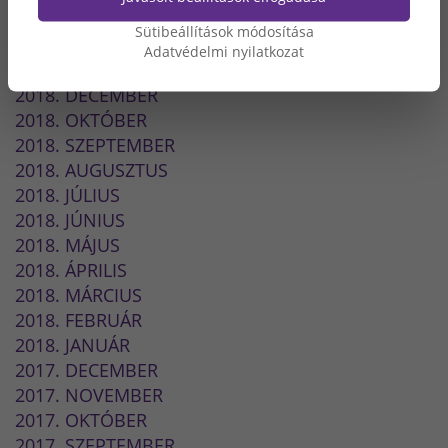
2019. ÁPRILIS
Sütibeállítások módosítása
2019. FEBRUÁR
Adatvédelmi nyilatkozat
2019. JANUÁR
2018. DECEMBER
2018. OKTÓBER
2018. SZEPTEMBER
2018. AUGUSZTUS
2018. JÚLIUS
2018. JÚNIUS
2018. MÁJUS
2018. ÁPRILIS
2018. MÁRCIUS
2018. FEBRUÁR
2018. JANUÁR
2017. DECEMBER
2017. NOVEMBER
2017. OKTÓBER
2017. SZEPTEMBER