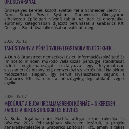
OKOSGYÁRÁNÁL
Ünnepélyes keretek között avatták fel a Schneider Electric –
Duna Smart Power Systems Dunavecsei Okosgyárán
elhelyezett Építőipari Nívódíj táblát. Az ipari és energetikai
építmény kategóriában díjazott beruházás a Grabarics Kft.
Design + Build fővállalkozásában valósult meg.
2026. 05. 12
TANÚSÍTVÁNY A PÉNZÜGYILEG LEGSTABILABB CÉGEKNEK
A Dun & Bradstreet nemzetközi üzleti információszolgáltató és
-minősítő minden működő vállalkozás pénzügyi stabilitását,
üzleti megbízhatóságát osztályozza egy folyamatosan
visszamért és bizonyított, nemzetközi szakértők által kialakított
módszertan alapján. Így került kiválasztásra cégünk, a
Grabarics Kft. is, mint a pénzügyileg legstabilabb cégek
egyike.
2026. 05. 07
MEGÚJULT A BUDAI IRGALMASRENDI KÓRHÁZ – SIKERESEN
ZÁRULT A REKONSTRUKCIÓ ÉS BŐVÍTÉS
A Budai Irgalmasrendi Kórház átfogó rekonstrukciója és
bővítése 2026 februárjában sikeresen lezárult, a projekt
generálkivitelezője a Grabarics Építőipari Kft., amely a teljes