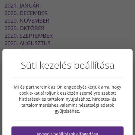
2021. JANUÁR
2020. DECEMBER
2020. NOVEMBER
2020. OKTÓBER
2020. SZEPTEMBER
2020. AUGUSZTUS
2020. JÚLIUS
2020. JÚNIUS
Süti kezelés beállítása
2020. MÁJUS
2020. ÁPRILIS
2020. MÁRCIUS
Mi és partnereink az Ön engedélyét kérjük arra, hogy
2020. FEBRUÁR
cookie-kat tároljunk eszközén személyre szabott
2020. JANUÁR
hirdetések és tartalom nyújtásához, hirdetés- és
2019. NOVEMBER
tartalomméréshez valamint nézettségi adatok
2019. SZEPTEMBER
gyűjtéséhez.
2019. JÚLIUS
2019. JÚNIUS
2019. MÁJUS
Javasolt beállítások elfogadása