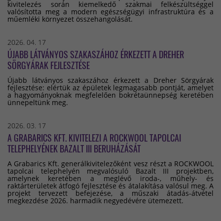
kivitelezés során kiemelkedő szakmai felkészültséggel
valósította meg a modern egészségügyi infrastruktúra és a
műemléki környezet összehangolását.
2026. 04. 17
ÚJABB LÁTVÁNYOS SZAKASZÁHOZ ÉRKEZETT A DREHER
SÖRGYÁRAK FEJLESZTÉSE
Újabb látványos szakaszához érkezett a Dreher Sörgyárak
fejlesztése: elértük az épületek legmagasabb pontját, amelyet
a hagyományoknak megfelelően bokrétaünnepség keretében
ünnepeltünk meg.
2026. 03. 17
A GRABARICS KFT. KIVITELEZI A ROCKWOOL TAPOLCAI
TELEPHELYÉNEK BAZALT III BERUHÁZÁSÁT
A Grabarics Kft. generálkivitelezőként vesz részt a ROCKWOOL
tapolcai telephelyén megvalósuló Bazalt III projektben,
amelynek keretében a meglévő iroda-, műhely- és
raktárterületek átfogó fejlesztése és átalakítása valósul meg. A
projekt tervezett befejezése, a műszaki átadás-átvétel
megkezdése 2026. harmadik negyedévére ütemezett.