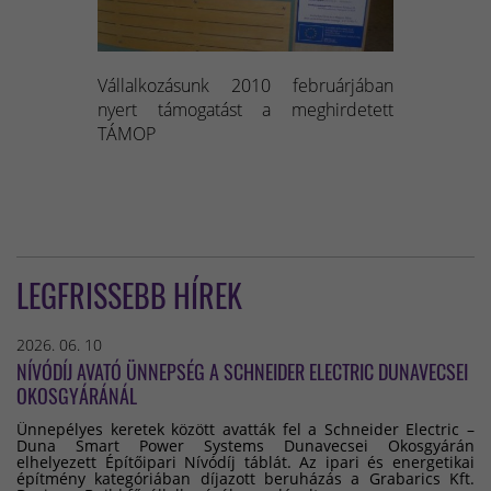
Vállalkozásunk 2010 februárjában
nyert támogatást a meghirdetett
TÁMOP
LEGFRISSEBB HÍREK
2026. 06. 10
NÍVÓDÍJ AVATÓ ÜNNEPSÉG A SCHNEIDER ELECTRIC DUNAVECSEI
OKOSGYÁRÁNÁL
Ünnepélyes keretek között avatták fel a Schneider Electric –
Duna Smart Power Systems Dunavecsei Okosgyárán
elhelyezett Építőipari Nívódíj táblát. Az ipari és energetikai
építmény kategóriában díjazott beruházás a Grabarics Kft.