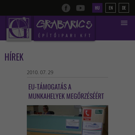
HU
EN
DE
Toggle
navigat
HÍREK
2010. 07. 29
EU-TÁMOGATÁS A
MUNKAHELYEK MEGŐRZÉSÉÉRT