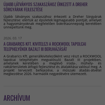
ÚJABB LÁTVÁNYOS SZAKASZÁHOZ ÉRKEZETT A DREHER
SÖRGYÁRAK FEJLESZTÉSE
Újabb látványos szakaszához érkezett a Dreher Sörgyárak
fejlesztése: elértük az épületek legmagasabb pontját, amelyet
a hagyományoknak megfelelően bokrétaünnepség keretében
ünnepeltünk meg.
2026. 03. 17
A GRABARICS KFT. KIVITELEZI A ROCKWOOL TAPOLCAI
TELEPHELYÉNEK BAZALT III BERUHÁZÁSÁT
A Grabarics Kft. generálkivitelezőként vesz részt a ROCKWOOL
tapolcai telephelyén megvalósuló Bazalt III projektben,
amelynek keretében a meglévő iroda-, műhely- és
raktárterületek átfogó fejlesztése és átalakítása valósul meg. A
projekt tervezett befejezése, a műszaki átadás-átvétel
megkezdése 2026. harmadik negyedévére ütemezett.
ARCHÍVUM