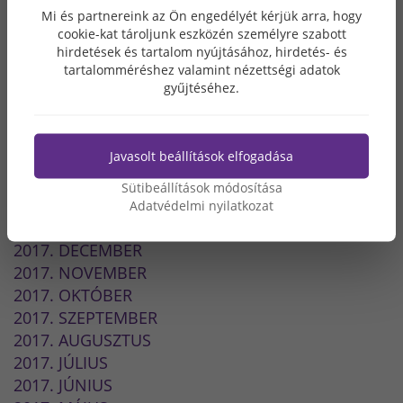
2018. DECEMBER
Mi és partnereink az Ön engedélyét kérjük arra, hogy
2018. OKTÓBER
cookie-kat tároljunk eszközén személyre szabott
2018. SZEPTEMBER
hirdetések és tartalom nyújtásához, hirdetés- és
2018. AUGUSZTUS
tartalomméréshez valamint nézettségi adatok
gyűjtéséhez.
2018. JÚLIUS
2018. JÚNIUS
2018. MÁJUS
Javasolt beállítások elfogadása
2018. ÁPRILIS
2018. MÁRCIUS
Sütibeállítások módosítása
2018. FEBRUÁR
Adatvédelmi nyilatkozat
2018. JANUÁR
2017. DECEMBER
2017. NOVEMBER
2017. OKTÓBER
2017. SZEPTEMBER
2017. AUGUSZTUS
2017. JÚLIUS
2017. JÚNIUS