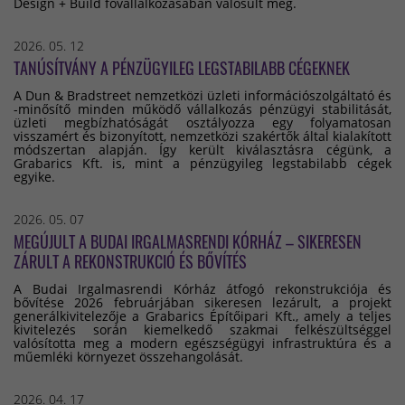
Design + Build fővállalkozásában valósult meg.
2026. 05. 12
TANÚSÍTVÁNY A PÉNZÜGYILEG LEGSTABILABB CÉGEKNEK
A Dun & Bradstreet nemzetközi üzleti információszolgáltató és
-minősítő minden működő vállalkozás pénzügyi stabilitását,
üzleti megbízhatóságát osztályozza egy folyamatosan
visszamért és bizonyított, nemzetközi szakértők által kialakított
módszertan alapján. Így került kiválasztásra cégünk, a
Grabarics Kft. is, mint a pénzügyileg legstabilabb cégek
egyike.
2026. 05. 07
MEGÚJULT A BUDAI IRGALMASRENDI KÓRHÁZ – SIKERESEN
ZÁRULT A REKONSTRUKCIÓ ÉS BŐVÍTÉS
A Budai Irgalmasrendi Kórház átfogó rekonstrukciója és
bővítése 2026 februárjában sikeresen lezárult, a projekt
generálkivitelezője a Grabarics Építőipari Kft., amely a teljes
kivitelezés során kiemelkedő szakmai felkészültséggel
valósította meg a modern egészségügyi infrastruktúra és a
műemléki környezet összehangolását.
2026. 04. 17