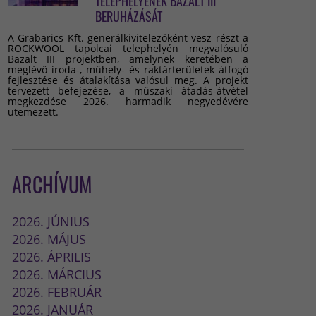
TELEPHELYÉNEK BAZALT III
BERUHÁZÁSÁT
A Grabarics Kft. generálkivitelezőként vesz részt a
ROCKWOOL tapolcai telephelyén megvalósuló
Bazalt III projektben, amelynek keretében a
meglévő iroda-, műhely- és raktárterületek átfogó
fejlesztése és átalakítása valósul meg. A projekt
tervezett befejezése, a műszaki átadás-átvétel
megkezdése 2026. harmadik negyedévére
ütemezett.
ARCHÍVUM
2026. JÚNIUS
2026. MÁJUS
2026. ÁPRILIS
2026. MÁRCIUS
2026. FEBRUÁR
2026. JANUÁR