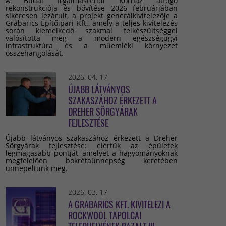
A Budai Irgalmasrendi Kórház átfogó
rekonstrukciója és bővítése 2026 februárjában
sikeresen lezárult, a projekt generálkivitelezője a
Grabarics Építőipari Kft., amely a teljes kivitelezés
során kiemelkedő szakmai felkészültséggel
valósította meg a modern egészségügyi
infrastruktúra és a műemléki környezet
összehangolását.
2026. 04. 17
ÚJABB LÁTVÁNYOS
SZAKASZÁHOZ ÉRKEZETT A
DREHER SÖRGYÁRAK
FEJLESZTÉSE
Újabb látványos szakaszához érkezett a Dreher
Sörgyárak fejlesztése: elértük az épületek
legmagasabb pontját, amelyet a hagyományoknak
megfelelően bokrétaünnepség keretében
ünnepeltünk meg.
2026. 03. 17
A GRABARICS KFT. KIVITELEZI A
ROCKWOOL TAPOLCAI