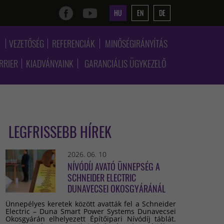
HU
EN
DE
K
VEZETŐSÉG
REFERENCIÁK
MINŐSÉGIRÁNYÍTÁS
RRIER
KIADVÁNYAINK
GARANCIÁLIS ÜGYKEZELŐ
LEGFRISSEBB HÍREK
2026. 06. 10
NÍVÓDÍJ AVATÓ ÜNNEPSÉG A
SCHNEIDER ELECTRIC
DUNAVECSEI OKOSGYÁRÁNÁL
Ünnepélyes keretek között avatták fel a Schneider
Electric – Duna Smart Power Systems Dunavecsei
Okosgyárán elhelyezett Építőipari Nívódíj táblát.