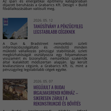
Az ipari és energetikai építmény kategóriában
díjazott beruházás a Grabarics Kft. Design + Build
fővállalkozásában valósult meg.
2026. 05. 12
TANÚSÍTVÁNY A PÉNZÜGYILEG
LEGSTABILABB CÉGEKNEK
A Dun & Bradstreet nemzetközi üzleti
információszolgáltató és -minősítő minden
működő vállalkozás pénzügyi stabilitását, üzleti
megbízhatóságát osztályozza egy folyamatosan
visszamért és bizonyított, nemzetközi szakértők
által kialakított módszertan alapján. Így került
kiválasztásra cégünk, a Grabarics Kft. is, mint a
pénzügyileg legstabilabb cégek egyike.
2026. 05. 07
MEGÚJULT A BUDAI
IRGALMASRENDI KÓRHÁZ –
SIKERESEN ZÁRULT A
REKONSTRUKCIÓ ÉS BŐVÍTÉS