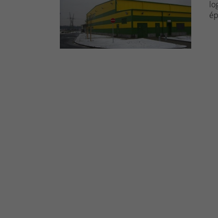
lo
ép