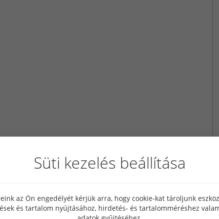
Süti kezelés beállítása
eink az Ön engedélyét kérjük arra, hogy cookie-kat tároljunk eszk
tések és tartalom nyújtásához, hirdetés- és tartalomméréshez valam
adatok gyűjtéséhez.