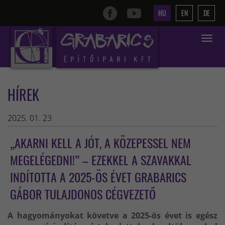
HU
EN
DE
Toggle
navigat
HÍREK
2025. 01. 23
„AKARNI KELL A JÓT, A KÖZEPESSEL NEM
MEGELÉGEDNI!” – EZEKKEL A SZAVAKKAL
INDÍTOTTA A 2025-ÖS ÉVET GRABARICS
GÁBOR TULAJDONOS CÉGVEZETŐ
A hagyományokat követve a 2025-ös évet is egész