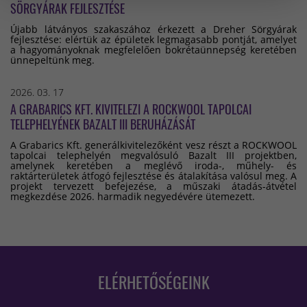
SÖRGYÁRAK FEJLESZTÉSE
Újabb látványos szakaszához érkezett a Dreher Sörgyárak
fejlesztése: elértük az épületek legmagasabb pontját, amelyet
a hagyományoknak megfelelően bokrétaünnepség keretében
ünnepeltünk meg.
2026. 03. 17
A GRABARICS KFT. KIVITELEZI A ROCKWOOL TAPOLCAI
TELEPHELYÉNEK BAZALT III BERUHÁZÁSÁT
A Grabarics Kft. generálkivitelezőként vesz részt a ROCKWOOL
tapolcai telephelyén megvalósuló Bazalt III projektben,
amelynek keretében a meglévő iroda-, műhely- és
raktárterületek átfogó fejlesztése és átalakítása valósul meg. A
projekt tervezett befejezése, a műszaki átadás-átvétel
megkezdése 2026. harmadik negyedévére ütemezett.
ELÉRHETŐSÉGEINK