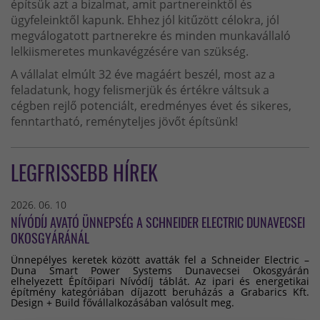
építsük azt a bizalmat, amit partnereinktől és
ügyfeleinktől kapunk. Ehhez jól kitűzött célokra, jól
megválogatott partnerekre és minden munkavállaló
lelkiismeretes munkavégzésére van szükség.
A vállalat elmúlt 32 éve magáért beszél, most az a
feladatunk, hogy felismerjük és értékre váltsuk a
cégben rejlő potenciált, eredményes évet és sikeres,
fenntartható, reményteljes jövőt építsünk!
LEGFRISSEBB HÍREK
2026. 06. 10
NÍVÓDÍJ AVATÓ ÜNNEPSÉG A SCHNEIDER ELECTRIC DUNAVECSEI
OKOSGYÁRÁNÁL
Ünnepélyes keretek között avatták fel a Schneider Electric –
Duna Smart Power Systems Dunavecsei Okosgyárán
elhelyezett Építőipari Nívódíj táblát. Az ipari és energetikai
építmény kategóriában díjazott beruházás a Grabarics Kft.
Design + Build fővállalkozásában valósult meg.