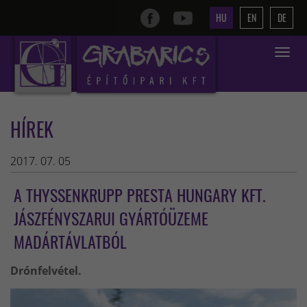
HU
EN
DE
Toggle
navigat
HÍREK
2017. 07. 05
A THYSSENKRUPP PRESTA HUNGARY KFT.
JÁSZFÉNYSZARUI GYÁRTÓÜZEME
MADÁRTÁVLATBÓL
Drónfelvétel.