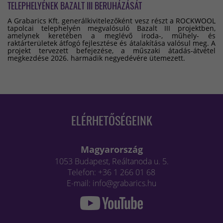
TELEPHELYÉNEK BAZALT III BERUHÁZÁSÁT
A Grabarics Kft. generálkivitelezőként vesz részt a ROCKWOOL
tapolcai telephelyén megvalósuló Bazalt III projektben,
amelynek keretében a meglévő iroda-, műhely- és
raktárterületek átfogó fejlesztése és átalakítása valósul meg. A
projekt tervezett befejezése, a műszaki átadás-átvétel
megkezdése 2026. harmadik negyedévére ütemezett.
ELÉRHETŐSÉGEINK
Magyarország
1053 Budapest, Reáltanoda u. 5.
Telefon: +36 1 266 01 68
E-mail: info@grabarics.hu