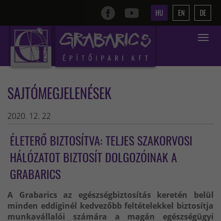
HU
EN
DE
Toggle
navigat
SAJTÓMEGJELENÉSEK
2020. 12. 22
ÉLETERŐ BIZTOSÍTVA: TELJES SZAKORVOSI
HÁLÓZATOT BIZTOSÍT DOLGOZÓINAK A
GRABARICS
A Grabarics az egészségbiztosítás keretén belül
minden eddiginél kedvezőbb feltételekkel biztosítja
munkavállalói számára a magán egészségügyi