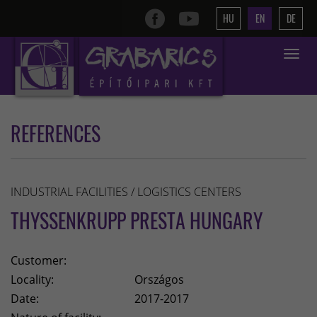
HU
EN
DE
Toggle
navigat
REFERENCES
INDUSTRIAL FACILITIES / LOGISTICS CENTERS
THYSSENKRUPP PRESTA HUNGARY
Customer:
Locality:
Országos
Date:
2017-2017