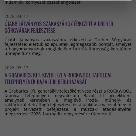
műemléki környezet összehangolását.
2026. 04. 17
ÚJABB LÁTVÁNYOS SZAKASZÁHOZ ÉRKEZETT A DREHER
SÖRGYÁRAK FEJLESZTÉSE
Újabb látványos szakaszához érkezett a Dreher Sörgyárak
fejlesztése: elértük az épületek legmagasabb pontját, amelyet
a hagyományoknak megfelelően bokrétaünnepség keretében
ünnepeltünk meg.
2026. 03. 17
A GRABARICS KFT. KIVITELEZI A ROCKWOOL TAPOLCAI
TELEPHELYÉNEK BAZALT III BERUHÁZÁSÁT
A Grabarics Kft. generálkivitelezőként vesz részt a ROCKWOOL
tapolcai telephelyén megvalósuló Bazalt III projektben,
amelynek keretében a meglévő iroda-, műhely- és
raktárterületek átfogó fejlesztése és átalakítása valósul meg. A
projekt tervezett befejezése, a műszaki átadás-átvétel
megkezdése 2026. harmadik negyedévére ütemezett.