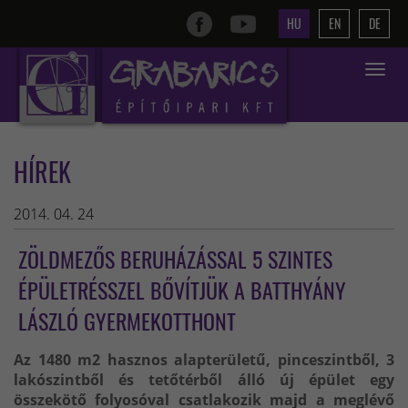
HU
EN
DE
Toggle
navigat
HÍREK
2014. 04. 24
ZÖLDMEZŐS BERUHÁZÁSSAL 5 SZINTES
ÉPÜLETRÉSSZEL BŐVÍTJÜK A BATTHYÁNY
LÁSZLÓ GYERMEKOTTHONT
Az 1480 m2 hasznos alapterületű, pinceszintből, 3
lakószintből és tetőtérből álló új épület egy
összekötő folyosóval csatlakozik majd a meglévő