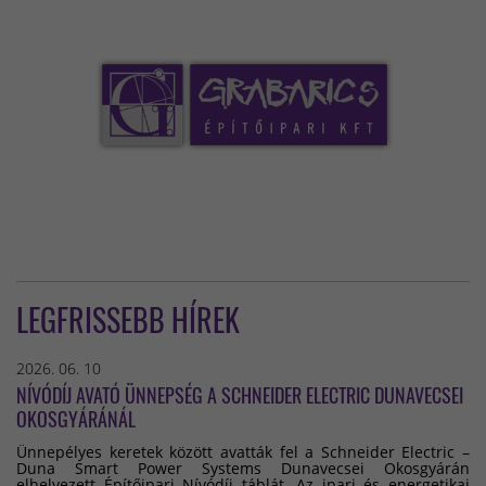
LEGFRISSEBB HÍREK
2026. 06. 10
NÍVÓDÍJ AVATÓ ÜNNEPSÉG A SCHNEIDER ELECTRIC DUNAVECSEI
OKOSGYÁRÁNÁL
Ünnepélyes keretek között avatták fel a Schneider Electric –
Duna Smart Power Systems Dunavecsei Okosgyárán
elhelyezett Építőipari Nívódíj táblát. Az ipari és energetikai