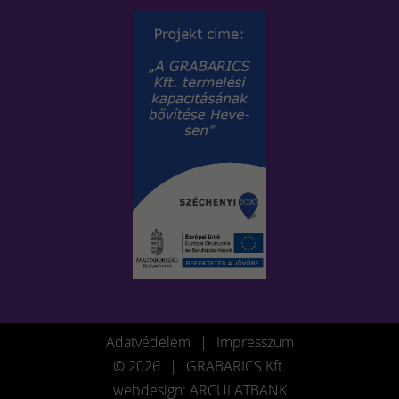
Adatvédelem
|
Impresszum
© 2026
|
GRABARICS Kft.
webdesign: ARCULATBANK