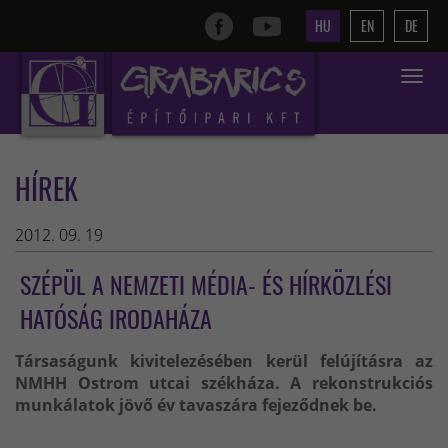
HU
EN
DE
Toggle
navigat
HÍREK
2012. 09. 19
SZÉPÜL A NEMZETI MÉDIA- ÉS HÍRKÖZLÉSI
HATÓSÁG IRODAHÁZA
Társaságunk kivitelezésében kerül felújításra az
NMHH Ostrom utcai székháza. A rekonstrukciós
munkálatok jövő év tavaszára fejeződnek be.