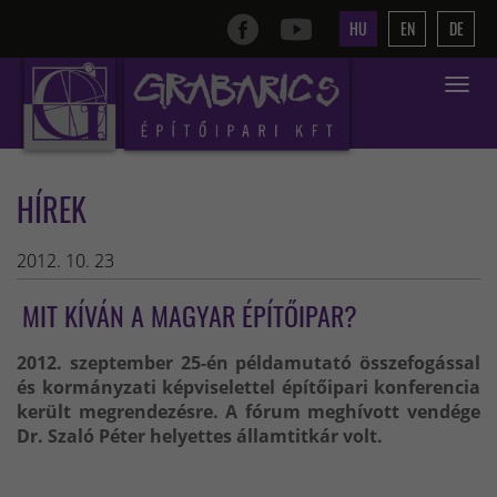
HU
EN
DE
Toggle
navigat
HÍREK
2012. 10. 23
MIT KÍVÁN A MAGYAR ÉPÍTŐIPAR?
2012. szeptember 25-én példamutató összefogással
és kormányzati képviselettel építőipari konferencia
került megrendezésre. A fórum meghívott vendége
Dr. Szaló Péter helyettes államtitkár volt.