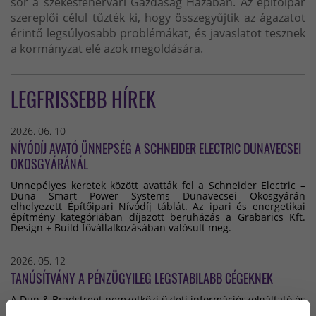
sor a székesfehérvári Gazdaság Házában. Az építőipar
szereplői célul tűzték ki, hogy összegyűjtik az ágazatot
érintő legsúlyosabb problémákat, és javaslatot tesznek
a kormányzat elé azok megoldására.
LEGFRISSEBB HÍREK
2026. 06. 10
NÍVÓDÍJ AVATÓ ÜNNEPSÉG A SCHNEIDER ELECTRIC DUNAVECSEI
OKOSGYÁRÁNÁL
Ünnepélyes keretek között avatták fel a Schneider Electric –
Duna Smart Power Systems Dunavecsei Okosgyárán
elhelyezett Építőipari Nívódíj táblát. Az ipari és energetikai
építmény kategóriában díjazott beruházás a Grabarics Kft.
Design + Build fővállalkozásában valósult meg.
2026. 05. 12
TANÚSÍTVÁNY A PÉNZÜGYILEG LEGSTABILABB CÉGEKNEK
A Dun & Bradstreet nemzetközi üzleti információszolgáltató és
-minősítő minden működő vállalkozás pénzügyi stabilitását,