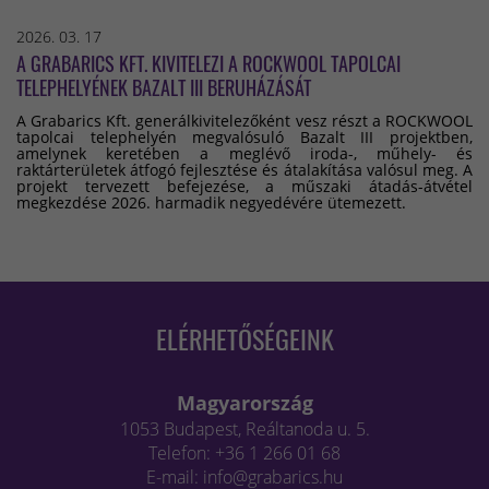
2026. 03. 17
A GRABARICS KFT. KIVITELEZI A ROCKWOOL TAPOLCAI
TELEPHELYÉNEK BAZALT III BERUHÁZÁSÁT
A Grabarics Kft. generálkivitelezőként vesz részt a ROCKWOOL
tapolcai telephelyén megvalósuló Bazalt III projektben,
amelynek keretében a meglévő iroda-, műhely- és
raktárterületek átfogó fejlesztése és átalakítása valósul meg. A
projekt tervezett befejezése, a műszaki átadás-átvétel
megkezdése 2026. harmadik negyedévére ütemezett.
ELÉRHETŐSÉGEINK
Magyarország
1053 Budapest, Reáltanoda u. 5.
Telefon: +36 1 266 01 68
E-mail: info@grabarics.hu