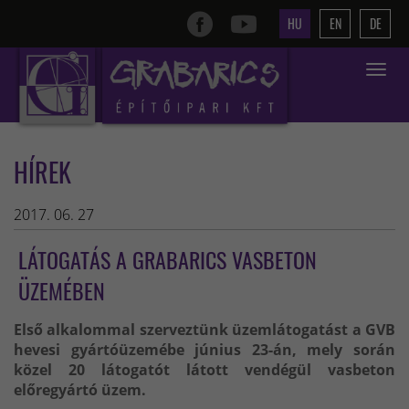
HU
EN
DE
Toggle
navigat
HÍREK
2017. 06. 27
LÁTOGATÁS A GRABARICS VASBETON
ÜZEMÉBEN
Első alkalommal szerveztünk üzemlátogatást a GVB
hevesi gyártóüzemébe június 23-án, mely során
közel 20 látogatót látott vendégül vasbeton
előregyártó üzem.