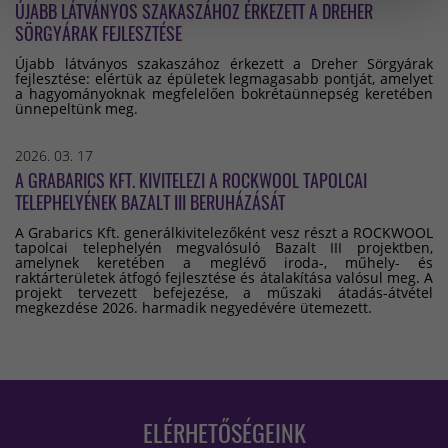
ÚJABB LÁTVÁNYOS SZAKASZÁHOZ ÉRKEZETT A DREHER
SÖRGYÁRAK FEJLESZTÉSE
Újabb látványos szakaszához érkezett a Dreher Sörgyárak
fejlesztése: elértük az épületek legmagasabb pontját, amelyet
a hagyományoknak megfelelően bokrétaünnepség keretében
ünnepeltünk meg.
2026. 03. 17
A GRABARICS KFT. KIVITELEZI A ROCKWOOL TAPOLCAI
TELEPHELYÉNEK BAZALT III BERUHÁZÁSÁT
A Grabarics Kft. generálkivitelezőként vesz részt a ROCKWOOL
tapolcai telephelyén megvalósuló Bazalt III projektben,
amelynek keretében a meglévő iroda-, műhely- és
raktárterületek átfogó fejlesztése és átalakítása valósul meg. A
projekt tervezett befejezése, a műszaki átadás-átvétel
megkezdése 2026. harmadik negyedévére ütemezett.
ELÉRHETŐSÉGEINK