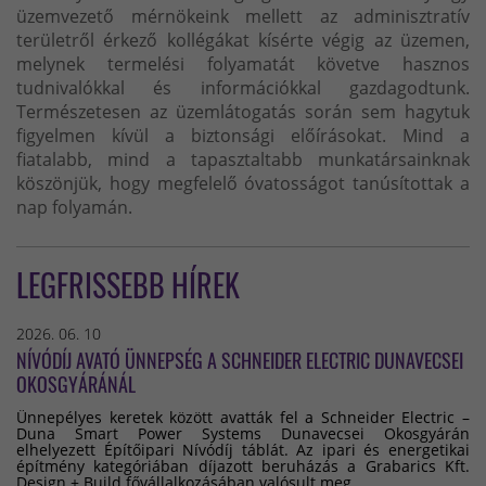
üzemvezető mérnökeink mellett az adminisztratív
területről érkező kollégákat kísérte végig az üzemen,
melynek termelési folyamatát követve hasznos
tudnivalókkal és információkkal gazdagodtunk.
Természetesen az üzemlátogatás során sem hagytuk
figyelmen kívül a biztonsági előírásokat. Mind a
fiatalabb, mind a tapasztaltabb munkatársainknak
köszönjük, hogy megfelelő óvatosságot tanúsítottak a
nap folyamán.
LEGFRISSEBB HÍREK
2026. 06. 10
NÍVÓDÍJ AVATÓ ÜNNEPSÉG A SCHNEIDER ELECTRIC DUNAVECSEI
OKOSGYÁRÁNÁL
Ünnepélyes keretek között avatták fel a Schneider Electric –
Duna Smart Power Systems Dunavecsei Okosgyárán
elhelyezett Építőipari Nívódíj táblát. Az ipari és energetikai
építmény kategóriában díjazott beruházás a Grabarics Kft.
Design + Build fővállalkozásában valósult meg.