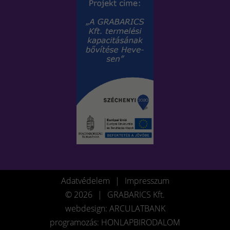
Adatvédelem
|
Impresszum
© 2026
|
GRABARICS Kft.
webdesign: ARCULATBANK
programozás: HONLAPBIRODALOM