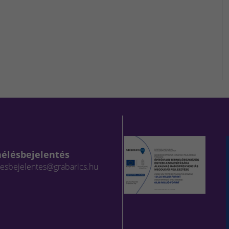
aélésbejelentés
lesbejelentes@grabarics.hu