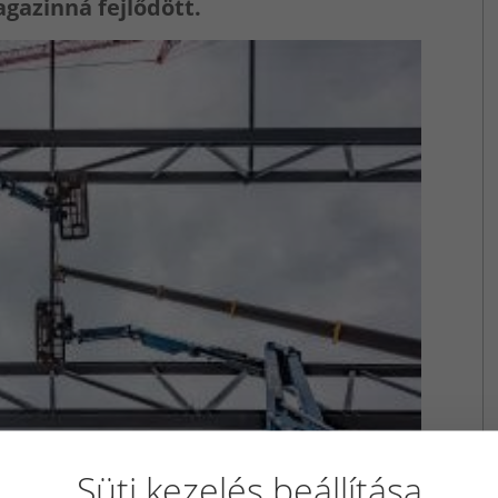
gazinná fejlődött.
Süti kezelés beállítása