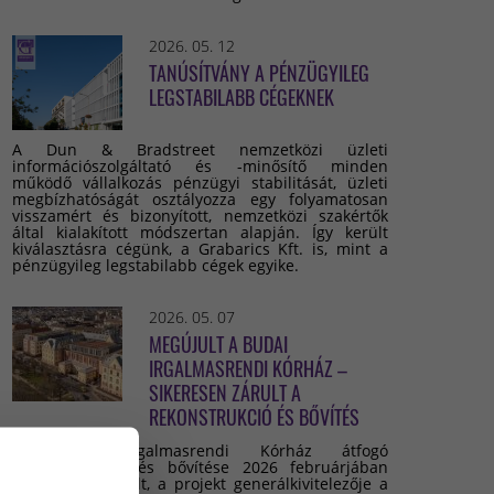
2026. 05. 12
TANÚSÍTVÁNY A PÉNZÜGYILEG
LEGSTABILABB CÉGEKNEK
A Dun & Bradstreet nemzetközi üzleti
információszolgáltató és -minősítő minden
működő vállalkozás pénzügyi stabilitását, üzleti
megbízhatóságát osztályozza egy folyamatosan
visszamért és bizonyított, nemzetközi szakértők
által kialakított módszertan alapján. Így került
kiválasztásra cégünk, a Grabarics Kft. is, mint a
pénzügyileg legstabilabb cégek egyike.
2026. 05. 07
MEGÚJULT A BUDAI
IRGALMASRENDI KÓRHÁZ –
SIKERESEN ZÁRULT A
REKONSTRUKCIÓ ÉS BŐVÍTÉS
A Budai Irgalmasrendi Kórház átfogó
rekonstrukciója és bővítése 2026 februárjában
sikeresen lezárult, a projekt generálkivitelezője a