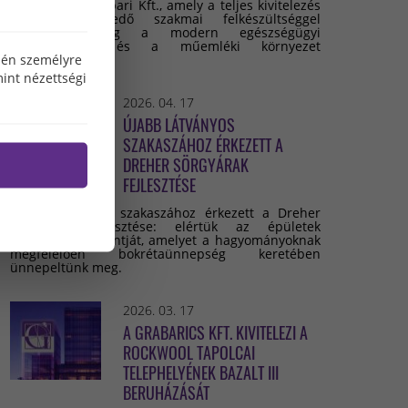
Grabarics Építőipari Kft., amely a teljes kivitelezés
során kiemelkedő szakmai felkészültséggel
valósította meg a modern egészségügyi
infrastruktúra és a műemléki környezet
özén személyre
összehangolását.
int nézettségi
2026. 04. 17
ÚJABB LÁTVÁNYOS
SZAKASZÁHOZ ÉRKEZETT A
DREHER SÖRGYÁRAK
FEJLESZTÉSE
Újabb látványos szakaszához érkezett a Dreher
Sörgyárak fejlesztése: elértük az épületek
legmagasabb pontját, amelyet a hagyományoknak
megfelelően bokrétaünnepség keretében
ünnepeltünk meg.
2026. 03. 17
A GRABARICS KFT. KIVITELEZI A
ROCKWOOL TAPOLCAI
TELEPHELYÉNEK BAZALT III
BERUHÁZÁSÁT