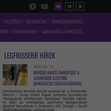
HU
EN
DE
K
VEZETŐSÉG
REFERENCIÁK
MINŐSÉGIRÁNYÍTÁS
RRIER
KIADVÁNYAINK
GARANCIÁLIS ÜGYKEZELŐ
LEGFRISSEBB HÍREK
2026. 06. 10
NÍVÓDÍJ AVATÓ ÜNNEPSÉG A
SCHNEIDER ELECTRIC
DUNAVECSEI OKOSGYÁRÁNÁL
Ünnepélyes keretek között avatták fel a Schneider
Electric – Duna Smart Power Systems Dunavecsei
Okosgyárán elhelyezett Építőipari Nívódíj táblát.
Az ipari és energetikai építmény kategóriában
díjazott beruházás a Grabarics Kft. Design + Build
fővállalkozásában valósult meg.