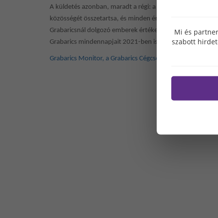
A küldetés azonban, maradt a régi:
a Monitor elsődleges c
közösségét összetartsa, és minden érdeklődőnek - legyen
Grabaricsnál dolgozó emberek értékes, alkotó munkáját. Itt
Mi és partner
szabott hirde
Grabarics mindennapjait 2021-ben is akár a Monitorban, 
Grabarics Monitor, a Grabarics Cégcsoport vállalati magaz