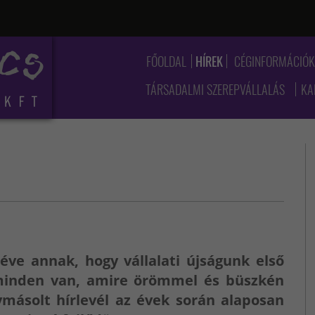
FŐOLDAL
HÍREK
CÉGINFORMÁCIÓ
TÁRSADALMI SZEREPVÁLLALÁS
KA
éve annak, hogy vállalati újságunk első
 minden van, amire örömmel és büszkén
ymásolt hírlevél az évek során alaposan