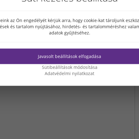
élja, hogy a Grabarics sokfelé dolgozó, sokféle munkát végző
 az munkatárs, családtag vagy üzleti partner - megmutathassuk a
, a Grabarics híroldalon is szeretettel hívunk mindenkit, kövessék a
eink az Ön engedélyét kérjük arra, hogy cookie-kat tároljunk eszk
tések és tartalom nyújtásához, hirdetés- és tartalomméréshez valam
akár FB oldalunkon vagy itt, a honlapunkon.
adatok gyűjtéséhez.
inja
Javasolt beállítások elfogadása
Sütibeállítások módosítása
Adatvédelmi nyilatkozat