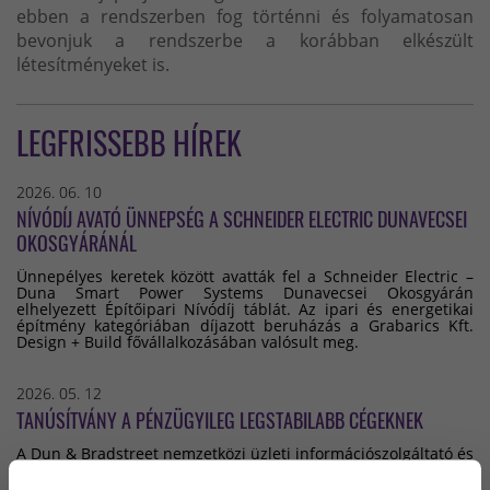
ebben a rendszerben fog történni és folyamatosan
bevonjuk a rendszerbe a korábban elkészült
létesítményeket is.
LEGFRISSEBB HÍREK
2026. 06. 10
NÍVÓDÍJ AVATÓ ÜNNEPSÉG A SCHNEIDER ELECTRIC DUNAVECSEI
OKOSGYÁRÁNÁL
Ünnepélyes keretek között avatták fel a Schneider Electric –
Duna Smart Power Systems Dunavecsei Okosgyárán
elhelyezett Építőipari Nívódíj táblát. Az ipari és energetikai
építmény kategóriában díjazott beruházás a Grabarics Kft.
Design + Build fővállalkozásában valósult meg.
2026. 05. 12
TANÚSÍTVÁNY A PÉNZÜGYILEG LEGSTABILABB CÉGEKNEK
A Dun & Bradstreet nemzetközi üzleti információszolgáltató és
-minősítő minden működő vállalkozás pénzügyi stabilitását,
üzleti megbízhatóságát osztályozza egy folyamatosan