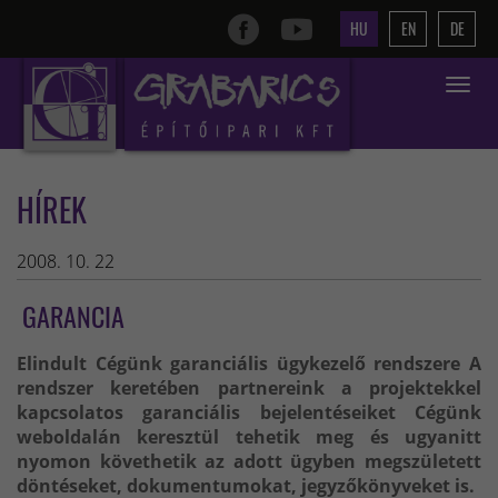
HU
EN
DE
Toggle
navigat
HÍREK
2008. 10. 22
GARANCIA
Elindult Cégünk garanciális ügykezelő rendszere A
rendszer keretében partnereink a projektekkel
kapcsolatos garanciális bejelentéseiket Cégünk
weboldalán keresztül tehetik meg és ugyanitt
nyomon követhetik az adott ügyben megszületett
döntéseket, dokumentumokat, jegyzőkönyveket is.