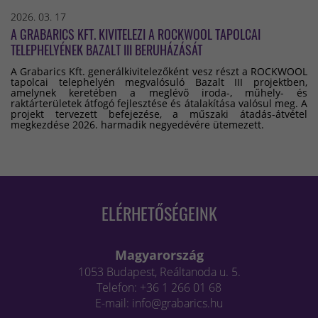
2026. 03. 17
A GRABARICS KFT. KIVITELEZI A ROCKWOOL TAPOLCAI
TELEPHELYÉNEK BAZALT III BERUHÁZÁSÁT
A Grabarics Kft. generálkivitelezőként vesz részt a ROCKWOOL
tapolcai telephelyén megvalósuló Bazalt III projektben,
amelynek keretében a meglévő iroda-, műhely- és
raktárterületek átfogó fejlesztése és átalakítása valósul meg. A
projekt tervezett befejezése, a műszaki átadás-átvétel
megkezdése 2026. harmadik negyedévére ütemezett.
ELÉRHETŐSÉGEINK
Magyarország
1053 Budapest, Reáltanoda u. 5.
Telefon: +36 1 266 01 68
E-mail: info@grabarics.hu