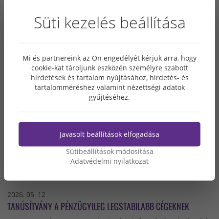
Süti kezelés beállítása
Mi és partnereink az Ön engedélyét kérjük arra, hogy
cookie-kat tároljunk eszközén személyre szabott
LEGFRISSEBB HÍREK
hirdetések és tartalom nyújtásához, hirdetés- és
tartalomméréshez valamint nézettségi adatok
gyűjtéséhez.
2026. 06. 10
NÍVÓDÍJ AVATÓ ÜNNEPSÉG A SCHNEIDER ELECTRIC DUNAVECSEI
OKOSGYÁRÁNÁL
Javasolt beállítások elfogadása
Ünnepélyes keretek között avatták fel a Schneider Electric –
Duna Smart Power Systems Dunavecsei Okosgyárán
Sütibeállítások módosítása
elhelyezett Építőipari Nívódíj táblát. Az ipari és energetikai
Adatvédelmi nyilatkozat
építmény kategóriában díjazott beruházás a Grabarics Kft.
Design + Build fővállalkozásában valósult meg.
2026. 05. 12
TANÚSÍTVÁNY A PÉNZÜGYILEG LEGSTABILABB CÉGEKNEK