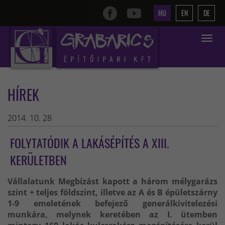
HU
EN
DE
Toggle
navigat
HÍREK
2014. 10. 28
FOLYTATÓDIK A LAKÁSÉPÍTÉS A XIII.
KERÜLETBEN
Vállalatunk Megbízást kapott a három mélygarázs
szint + teljes földszint, illetve az A és B épületszárny
1-9 emeletének befejező generálkivitelezési
munkára, melynek keretében az I. ütemben