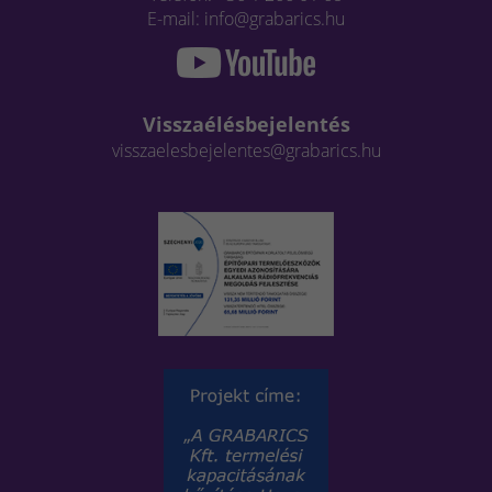
E-mail: info@grabarics.hu
Visszaélésbejelentés
visszaelesbejelentes@grabarics.hu