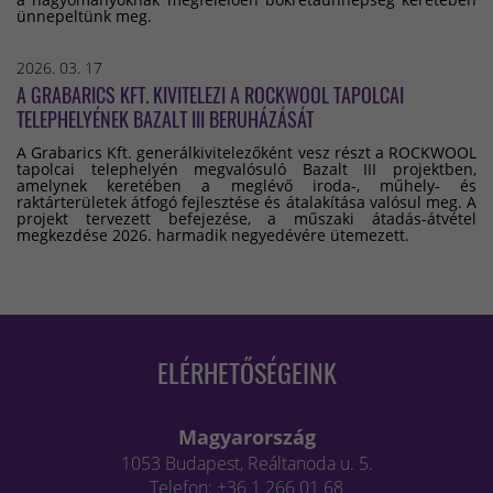
ünnepeltünk meg.
2026. 03. 17
A GRABARICS KFT. KIVITELEZI A ROCKWOOL TAPOLCAI
TELEPHELYÉNEK BAZALT III BERUHÁZÁSÁT
A Grabarics Kft. generálkivitelezőként vesz részt a ROCKWOOL
tapolcai telephelyén megvalósuló Bazalt III projektben,
amelynek keretében a meglévő iroda-, műhely- és
raktárterületek átfogó fejlesztése és átalakítása valósul meg. A
projekt tervezett befejezése, a műszaki átadás-átvétel
megkezdése 2026. harmadik negyedévére ütemezett.
ELÉRHETŐSÉGEINK
Magyarország
1053 Budapest, Reáltanoda u. 5.
Telefon: +36 1 266 01 68