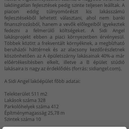
lakóingatlan fejlesztések pedig szinte teljesen leálltak. A
piacon eddig túlnyomórészt kis lakásszámú
fejlesztésekből lehetett választani, ahol nem banki
finanszírozásból, hanem a vevők előlegeiből igyekeztek
fedezni a felmerülő költségeket. A Sidi Angel
lakásprojekt ebben a piaci környezetben érvényesül.
Többek között a frekventált környéknek, a megbízható
beruházói háttérnek és az alacsony kezdőrészletnek
köszönhetően az A épületszárny lakásainak 40%-a már
előértékesítésben elkelt, illetve a B épület stúdió
lakásaira is nagy az érdeklődés (forrás: sidiangel.com).
A Sidi Angel lakóépület főbb adatai:
Telekterület 511 m2
Lakások száma 328
Parkolóhelyek száma 412
Építménymagasság 25,78 m
Szintek száma 10