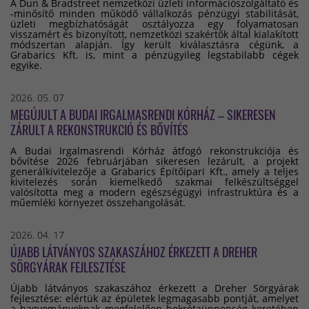
A Dun & Bradstreet nemzetközi üzleti információszolgáltató és
-minősítő minden működő vállalkozás pénzügyi stabilitását,
üzleti megbízhatóságát osztályozza egy folyamatosan
visszamért és bizonyított, nemzetközi szakértők által kialakított
módszertan alapján. Így került kiválasztásra cégünk, a
Grabarics Kft. is, mint a pénzügyileg legstabilabb cégek
egyike.
2026. 05. 07
MEGÚJULT A BUDAI IRGALMASRENDI KÓRHÁZ – SIKERESEN
ZÁRULT A REKONSTRUKCIÓ ÉS BŐVÍTÉS
A Budai Irgalmasrendi Kórház átfogó rekonstrukciója és
bővítése 2026 februárjában sikeresen lezárult, a projekt
generálkivitelezője a Grabarics Építőipari Kft., amely a teljes
kivitelezés során kiemelkedő szakmai felkészültséggel
valósította meg a modern egészségügyi infrastruktúra és a
műemléki környezet összehangolását.
2026. 04. 17
ÚJABB LÁTVÁNYOS SZAKASZÁHOZ ÉRKEZETT A DREHER
SÖRGYÁRAK FEJLESZTÉSE
Újabb látványos szakaszához érkezett a Dreher Sörgyárak
fejlesztése: elértük az épületek legmagasabb pontját, amelyet
a hagyományoknak megfelelően bokrétaünnepség keretében