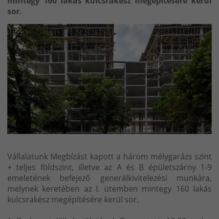
mintegy 160 lakás kulcsrakész megépítésére kerül
sor.
Vállalatunk Megbízást kapott a három mélygarázs szint
+ teljes földszint, illetve az A és B épületszárny 1-9
emeletének befejező generálkivitelezési munkára,
melynek keretében az I. ütemben mintegy 160 lakás
kulcsrakész megépítésére kerül sor.