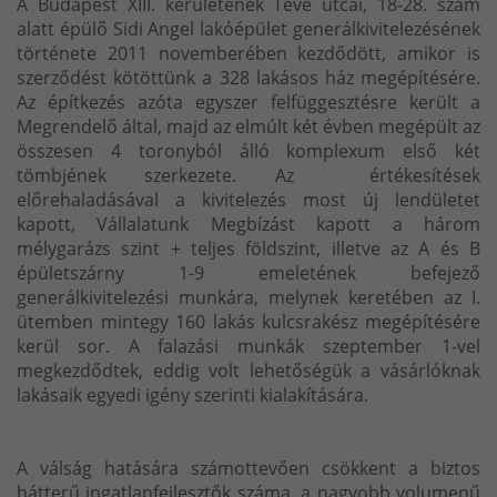
A Budapest XIII. kerületének Teve utcai, 18-28. szám
alatt épülő Sidi Angel lakóépület generálkivitelezésének
története 2011 novemberében kezdődött, amikor is
szerződést kötöttünk a 328 lakásos ház megépítésére.
Az építkezés azóta egyszer felfüggesztésre került a
Megrendelő által, majd az elmúlt két évben megépült az
összesen 4 toronyból álló komplexum első két
tömbjének szerkezete. Az értékesítések
előrehaladásával a kivitelezés most új lendületet
kapott, Vállalatunk Megbízást kapott a három
mélygarázs szint + teljes földszint, illetve az A és B
épületszárny 1-9 emeletének befejező
generálkivitelezési munkára, melynek keretében az I.
ütemben mintegy 160 lakás kulcsrakész megépítésére
kerül sor. A falazási munkák szeptember 1-vel
megkezdődtek, eddig volt lehetőségük a vásárlóknak
lakásaik egyedi igény szerinti kialakítására.
A válság hatására számottevően csökkent a biztos
hátterű ingatlanfejlesztők száma, a nagyobb volumenű