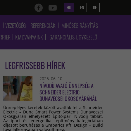
HU
EN
DE
K
VEZETŐSÉG
REFERENCIÁK
MINŐSÉGIRÁNYÍTÁS
RRIER
KIADVÁNYAINK
GARANCIÁLIS ÜGYKEZELŐ
LEGFRISSEBB HÍREK
2026. 06. 10
NÍVÓDÍJ AVATÓ ÜNNEPSÉG A
SCHNEIDER ELECTRIC
DUNAVECSEI OKOSGYÁRÁNÁL
Ünnepélyes keretek között avatták fel a Schneider
Electric – Duna Smart Power Systems Dunavecsei
Okosgyárán elhelyezett Építőipari Nívódíj táblát.
Az ipari és energetikai építmény kategóriában
díjazott beruházás a Grabarics Kft. Design + Build
fővállalkozásában valósult meg.