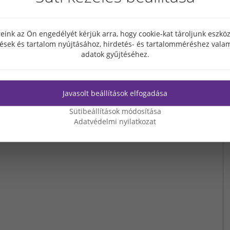
eink az Ön engedélyét kérjük arra, hogy cookie-kat tároljunk eszk
tések és tartalom nyújtásához, hirdetés- és tartalomméréshez valam
adatok gyűjtéséhez.
Javasolt beállítások elfogadása
Sütibeállítások módosítása
Adatvédelmi nyilatkozat