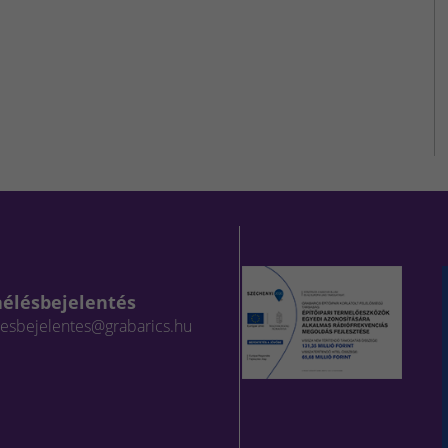
aélésbejelentés
lesbejelentes@grabarics.hu