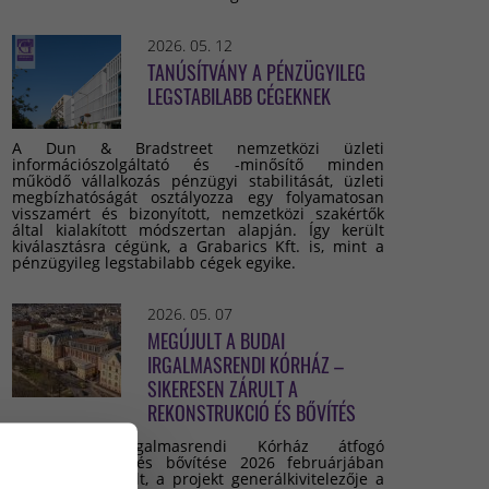
2026. 05. 12
TANÚSÍTVÁNY A PÉNZÜGYILEG
LEGSTABILABB CÉGEKNEK
A Dun & Bradstreet nemzetközi üzleti
információszolgáltató és -minősítő minden
működő vállalkozás pénzügyi stabilitását, üzleti
megbízhatóságát osztályozza egy folyamatosan
visszamért és bizonyított, nemzetközi szakértők
által kialakított módszertan alapján. Így került
kiválasztásra cégünk, a Grabarics Kft. is, mint a
pénzügyileg legstabilabb cégek egyike.
2026. 05. 07
MEGÚJULT A BUDAI
IRGALMASRENDI KÓRHÁZ –
SIKERESEN ZÁRULT A
REKONSTRUKCIÓ ÉS BŐVÍTÉS
A Budai Irgalmasrendi Kórház átfogó
rekonstrukciója és bővítése 2026 februárjában
sikeresen lezárult, a projekt generálkivitelezője a