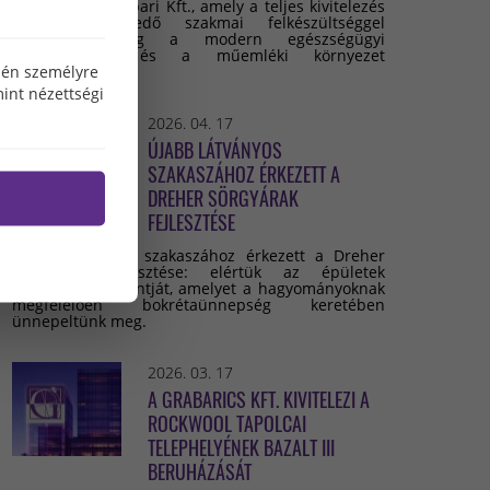
Grabarics Építőipari Kft., amely a teljes kivitelezés
során kiemelkedő szakmai felkészültséggel
valósította meg a modern egészségügyi
infrastruktúra és a műemléki környezet
özén személyre
összehangolását.
int nézettségi
2026. 04. 17
ÚJABB LÁTVÁNYOS
SZAKASZÁHOZ ÉRKEZETT A
DREHER SÖRGYÁRAK
FEJLESZTÉSE
Újabb látványos szakaszához érkezett a Dreher
Sörgyárak fejlesztése: elértük az épületek
legmagasabb pontját, amelyet a hagyományoknak
megfelelően bokrétaünnepség keretében
ünnepeltünk meg.
2026. 03. 17
A GRABARICS KFT. KIVITELEZI A
ROCKWOOL TAPOLCAI
TELEPHELYÉNEK BAZALT III
BERUHÁZÁSÁT